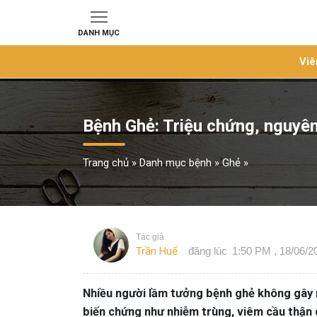
DANH MỤC
Viê
Bệnh Ghẻ: Triệu chứng, nguyên
Trang chủ
»
Danh mục bệnh
»
Ghẻ
»
Tác giả
Trần Huế
đăng lúc
1:50 PM , 18/06/2
Nhiều người lầm tưởng bệnh ghẻ không gây 
biến chứng như nhiễm trùng, viêm cầu thận c