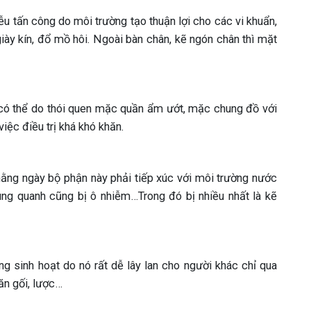
ễu tấn công do môi trường tạo thuận lợi cho các vi khuẩn,
giày kín, đổ mồ hôi. Ngoài bàn chân, kẽ ngón chân thì mặt
 có thể do thói quen mặc quần ẩm ướt, mặc chung đồ với
iệc điều trị khá khó khăn.
hằng ngày bộ phận này phải tiếp xúc với môi trường nước
ng quanh cũng bị ô nhiễm…Trong đó bị nhiều nhất là kẽ
 sinh hoạt do nó rất dễ lây lan cho người khác chỉ qua
ăn gối, lược…