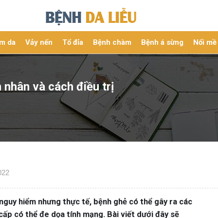
m da
Vảy nến
Tổ đỉa
Bệnh chàm
Bệnh á sừng
Nổi mề
 nhân và cách điều trị
022
nguy hiểm nhưng thực tế, bệnh ghẻ có thể gây ra các
ấp có thể đe dọa tính mạng. Bài viết dưới đây sẽ