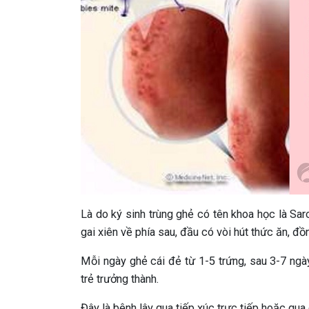
Là do ký sinh trùng ghẻ có tên khoa học là Sar
gai xiên về phía sau, đầu có vòi hút thức ăn, đ
Mỗi ngày ghẻ cái đẻ từ 1-5 trứng, sau 3-7 ngày 
trẻ trưởng thành.
Đây là bệnh lây qua tiếp xúc trực tiếp hoặc qua