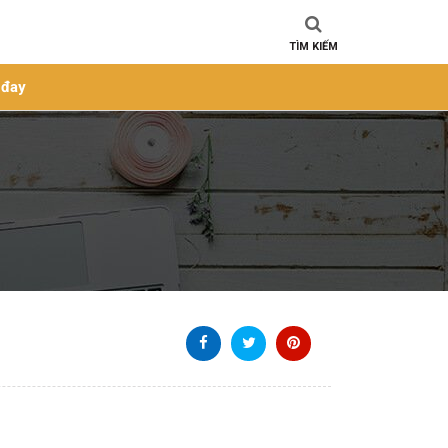
TÌM KIẾM
 đay