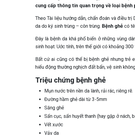
cung cấp thông tin quan trọng về loại bệnh 
Theo Tài liệu hướng dẫn, chẩn đoán và điều trị
da do ký sinh trùng – côn trùng.
Bệnh ghẻ
có tê
Đây là bệnh da khá phổ biến ở những vùng dân
sinh hoạt. Uớc tính, trên thế giới có khoảng 300 
Bất cứ ai cũng có thể bị bệnh ghẻ nhưng trẻ e
hiếu động thường nghịch đất bẩn, vệ sinh khô
Triệu chứng bệnh ghẻ
Mụn nước trên nền da lành, rải rác, riêng rẽ.
Đường hầm ghẻ dài từ 3-5mm
Săng ghẻ
Sẩn cục, sẩn huyết thanh (hay gặp ở nách, bẹ
Vết xước
Vảy da