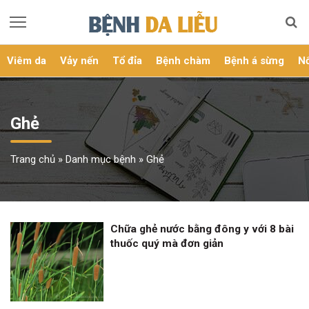
Viêm da
Vảy nến
Tổ đỉa
Bệnh chàm
Bệnh á sừng
Nổ
Ghẻ
Trang chủ
»
Danh mục bệnh
»
Ghẻ
Chữa ghẻ nước bằng đông y với 8 bài
thuốc quý mà đơn giản