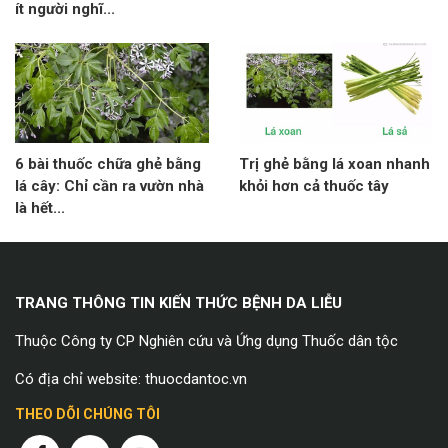
ít người nghĩ...
6 bài thuốc chữa ghẻ bằng
Trị ghẻ bằng lá xoan nhanh
lá cây: Chỉ cần ra vườn nhà
khỏi hơn cả thuốc tây
là hết...
TRANG THÔNG TIN KIẾN THỨC BỆNH DA LIỄU
Thuộc Công ty CP Nghiên cứu và Ứng dụng Thuốc dân tộc
Có địa chỉ website: thuocdantoc.vn
THEO DÕI CHÚNG TÔI