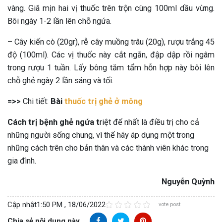
vàng. Giã mịn hai vị thuốc trên trộn cùng 100ml dầu vừng.
Bôi ngày 1-2 lần lên chỗ ngứa.
– Cây kiến cò (20gr), rễ cây muồng trâu (20g), rượu trắng 45
độ (100ml). Các vị thuốc này cắt ngắn, đập dập rồi ngâm
trong rượu 1 tuần. Lấy bông tăm tẩm hỗn hợp này bôi lên
chỗ ghẻ ngày 2 lần sáng và tối.
=>>
Chi tiết:
Bài
thuốc trị ghẻ ở mông
Cách trị bệnh ghẻ ngứa t
riệt để nhất là điều trị cho cả
những người sống chung, vì thế hãy áp dụng một trong
những cách trên cho bản thân và các thành viên khác trong
gia đình.
Nguyễn Quỳnh
Cập nhật
1:50 PM , 18/06/2022
vote post
Chia sẻ nội dung này