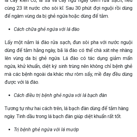
lá cây kiến cò, lá sả và cây ngủ ngày đem rửa sạch, nếu
cùng 23 lít nước cho sôi kĩ. Sau 30 phút đợi nguội rồi dùng
để ngâm vùng da bị ghẻ ngứa hoặc dùng để tắm.
Cách chữa ghẻ ngứa với lá đào
Lấy một nắm lá đào rửa sạch, đun sôi pha với nước nguội
dùng để tắm hằng ngày, bã lá đào có thể chà xát nhẹ nhàng
lên vùng da bị ghẻ ngứa. Lá đào có tác dụng giảm mẩn
ngứa, khử khuẩn, diệt ký sinh trùng nên không chỉ bệnh ghẻ
mà các bệnh ngoài da khác như rôm sẩy, mề đay đều dùng
được với lá đào.
Cách điều trị bệnh ghẻ ngứa với lá bạch đàn
Tương tự như hai cách trên, lá bạch đàn dùng để tắm hàng
ngày. Tinh dầu trong lá bạch đàn giúp diệt khuẩn rất tốt.
Trị bệnh ghẻ ngứa với lá mướp