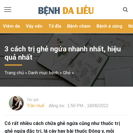
Viêm da
Vảy nến
Tổ đỉa
Bệnh chàm
Bệnh á sừng
Nổ
3 cách trị ghẻ ngứa nhanh nhất, hiệu
quả nhất
Trang chủ
»
Danh mục bệnh
»
Ghẻ
»
Tác giả
Trần Huế
đăng lúc
1:50 PM , 18/06/2022
Có rất nhiều cách chữa ghẻ ngứa cũng như thuốc trị
ghẻ ngứa đặc trị, lá cây hay bài thuốc Đông y, mỗi