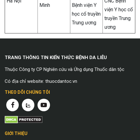
Hà Nội
CNC Bệnh
Minh
Bệnh viện Y
viện Y học cổ
học cổ truyền
truyền Trung
Trung ương
ương
TRANG THÔNG TIN KIẾN THỨC BỆNH DA LIỄU
Thuộc Công ty CP Nghiên cứu và Ứng dụng Thuốc dân tộc
Có địa chỉ website: thuocdantoc.vn
THEO DÕI CHÚNG TÔI
GIỚI THIỆU