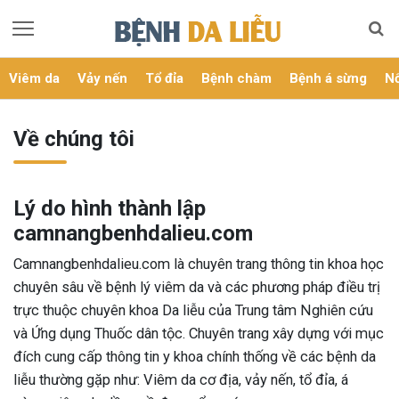
Viêm da
Vảy nến
Tổ đỉa
Bệnh chàm
Bệnh á sừng
Nổ
Về chúng tôi
Lý do hình thành lập
camnangbenhdalieu.com
Camnangbenhdalieu.com là chuyên trang thông tin khoa học
chuyên sâu về bệnh lý viêm da và các phương pháp điều trị
trực thuộc chuyên khoa Da liễu của Trung tâm Nghiên cứu
và Ứng dụng Thuốc dân tộc. Chuyên trang xây dựng với mục
đích cung cấp thông tin y khoa chính thống về các bệnh da
liễu thường gặp như: Viêm da cơ địa, vảy nến, tổ đỉa, á