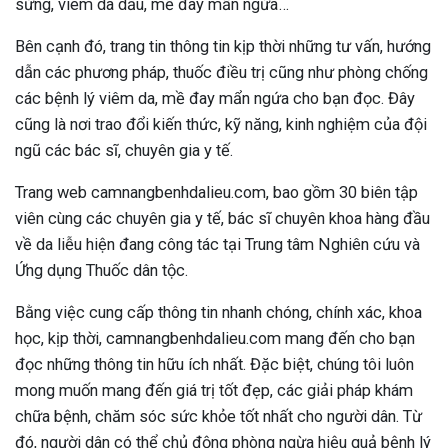
sừng, viêm da dầu, mề đay mẩn ngứa…
Bên cạnh đó, trang tin thông tin kịp thời những
tư vấn, hướng
dẫn các phương pháp, thuốc điều trị cũng như phòng chống
các bệnh lý viêm da, mề đay mẩn ngứa cho bạn đọc. Đây
cũng là nơi trao đổi kiến thức, kỹ năng, kinh nghiệm của đội
ngũ các bác sĩ, chuyên gia y tế.
Trang web
c
amnangbenhdalieu.com, bao gồm 30 biên tập
viên
cùng các chuyên gia y tế, bác sĩ chuyên khoa hàng đầu
về da liễu hiện đang công tác tại Trung tâm Nghiên cứu và
Ứng dụng Thuốc dân tộc.
Bằng việc cung cấp thông tin nhanh chóng, chính xác, khoa
học, kịp thời, camnangbenhdalieu.com mang đến cho bạn
đọc những thông tin hữu ích nhất. Đặc biệt, chúng tôi luôn
mong muốn mang đến giá trị tốt đẹp, các giải pháp khám
chữa bệnh, chăm sóc sức khỏe tốt nhất cho người dân. Từ
đó, người dân có thể chủ động phòng ngừa hiệu quả bệnh lý