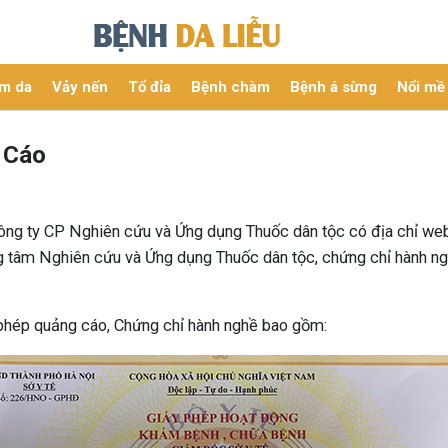
m da
Vảy nến
Tổ đỉa
Bệnh chàm
Bệnh á sừng
Nổi mề
 Cáo
ông ty CP Nghiên cứu và Ứng dụng Thuốc dân tộc có địa chỉ we
 tâm Nghiên cứu và Ứng dụng Thuốc dân tộc, chứng chỉ hành nghề
 phép quảng cáo, Chứng chỉ hành nghề bao gồm: