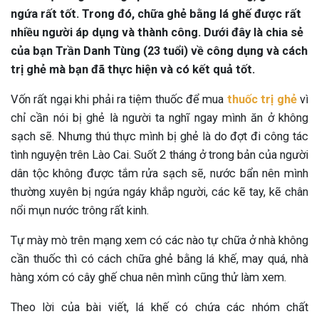
ngứa rất tốt. Trong đó, chữa ghẻ bằng lá ghế được rất
nhiều người áp dụng và thành công. Dưới đây là chia sẻ
của bạn Trần Danh Tùng (23 tuổi) về công dụng và cách
trị ghẻ mà bạn đã thực hiện và có kết quả tốt.
Vốn rất ngại khi phải ra tiệm thuốc để mua
thuốc trị ghẻ
vì
chỉ cần nói bị ghẻ là người ta nghĩ ngay mình ăn ở không
sạch sẽ. Nhưng thú thực mình bị ghẻ là do đợt đi công tác
tình nguyện trên Lào Cai. Suốt 2 tháng ở trong bản của người
dân tộc không được tắm rửa sạch sẽ, nước bẩn nên mình
thường xuyên bị ngứa ngáy khắp người, các kẽ tay, kẽ chân
nổi mụn nước trông rất kinh.
Tự mày mò trên mạng xem có các nào tự chữa ở nhà không
cần thuốc thì có cách chữa ghẻ bằng lá khế, may quá, nhà
hàng xóm có cây ghế chua nên mình cũng thử làm xem.
Theo lời của bài viết, lá khế có chứa các nhóm chất