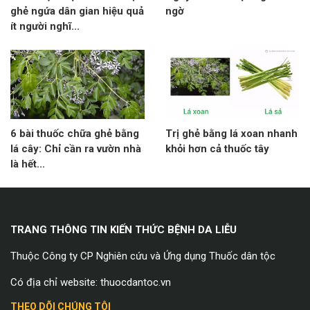
ghẻ ngứa dân gian hiệu quả
ngờ
ít người nghĩ...
6 bài thuốc chữa ghẻ bằng
Trị ghẻ bằng lá xoan nhanh
lá cây: Chỉ cần ra vườn nhà
khỏi hơn cả thuốc tây
là hết...
TRANG THÔNG TIN KIẾN THỨC BỆNH DA LIỄU
Thuộc Công ty CP Nghiên cứu và Ứng dụng Thuốc dân tộc
Có địa chỉ website: thuocdantoc.vn
THEO DÕI CHÚNG TÔI