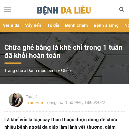
Viêm da
Vảy nến
Tổ đỉa
Bệnh chàm
Bệnh á sừng
Nổ
Chữa ghẻ bằng lá khế chỉ trong 1 tuần
đã khỏi hoàn toàn
Trang chủ
»
Danh mục bệnh
»
Ghẻ
»
Tác giả
Trần Huế
đăng lúc
1:50 PM , 18/06/2022
Lá khế vốn là loại cây thân thuộc được dùng để chữa
nhiều bệnh ngoài da giúp làm lành vết thương, giảm