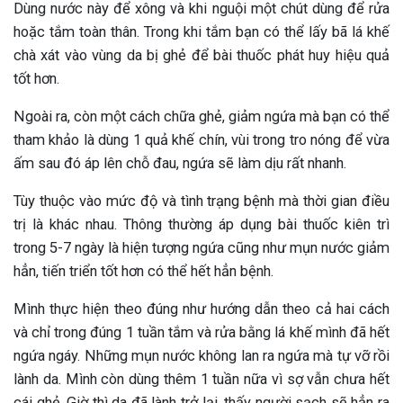
Dùng nước này để xông và khi nguội một chút dùng để rửa
hoặc tắm toàn thân. Trong khi tắm bạn có thể lấy bã lá khế
chà xát vào vùng da bị ghẻ để bài thuốc phát huy hiệu quả
tốt hơn.
Ngoài ra, còn một cách chữa ghẻ, giảm ngứa mà bạn có thể
tham khảo là dùng 1 quả khế chín, vùi trong tro nóng để vừa
ấm sau đó áp lên chỗ đau, ngứa sẽ làm dịu rất nhanh.
Tùy thuộc vào mức độ và tình trạng bệnh mà thời gian điều
trị là khác nhau. Thông thường áp dụng bài thuốc kiên trì
trong 5-7 ngày là hiện tượng ngứa cũng như mụn nước giảm
hẳn, tiến triển tốt hơn có thể hết hẳn bệnh.
Mình thực hiện theo đúng như hướng dẫn theo cả hai cách
và chỉ trong đúng 1 tuần tắm và rửa bằng lá khế mình đã hết
ngứa ngáy. Những mụn nước không lan ra ngứa mà tự vỡ rồi
lành da. Mình còn dùng thêm 1 tuần nữa vì sợ vẫn chưa hết
cái ghẻ. Giờ thì da đã lành trở lại, thấy người sạch sẽ hẳn ra