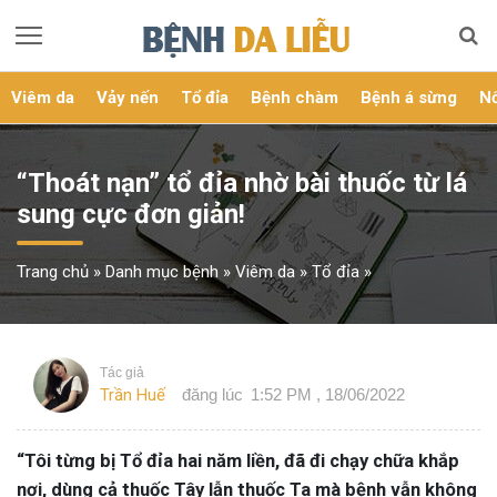
Viêm da
Vảy nến
Tổ đỉa
Bệnh chàm
Bệnh á sừng
Nổ
“Thoát nạn” tổ đỉa nhờ bài thuốc từ lá
sung cực đơn giản!
Trang chủ
»
Danh mục bệnh
»
Viêm da
»
Tổ đỉa
»
Tác giả
Trần Huế
đăng lúc
1:52 PM , 18/06/2022
“Tôi từng bị Tổ đỉa hai năm liền, đã đi chạy chữa khắp
nơi, dùng cả thuốc Tây lẫn thuốc Ta mà bệnh vẫn không