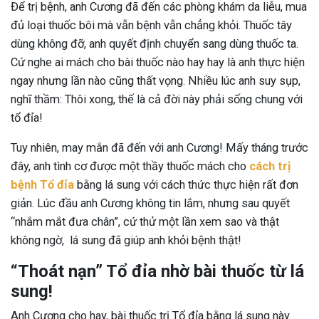
Để trị bệnh, anh Cương đã đến các phòng khám da liễu, mua
đủ loại thuốc bôi mà vẫn bệnh vẫn chẳng khỏi. Thuốc tây
dùng không đỡ, anh quyết định chuyển sang dùng thuốc ta.
Cứ nghe ai mách cho bài thuốc nào hay hay là anh thực hiện
ngay nhưng lần nào cũng thất vọng. Nhiều lúc anh suy sụp,
nghĩ thầm: Thôi xong, thế là cả đời này phải sống chung với
tổ đỉa!
Tuy nhiên, may mắn đã đến với anh Cương! Mấy tháng trước
đây, anh tình cơ được một thầy thuốc mách cho
cách trị
bệnh Tổ đỉa
bằng lá sung với cách thức thực hiện rất đơn
giản. Lúc đầu anh Cương không tin lắm, nhưng sau quyết
“nhắm mắt đưa chân”, cứ thử một lần xem sao và thật
không ngờ, lá sung đã giúp anh khỏi bệnh thật!
“Thoát nạn” Tổ đỉa nhờ bài thuốc từ lá
sung!
Anh Cương cho hay, bài thuốc trị Tổ đỉa bằng lá sung này