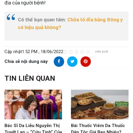
địa của người bệnh!
Có thể bạn quan tâm:
Chữa tổ đỉa bằng Đông y
có hiệu quả không?
Cập nhật
1:52 PM , 18/06/2022
vote post
Chia sẻ nội dung này
TIN LIÊN QUAN
Bác Sĩ Da Liễu Nguyễn Thị
Bài Thuốc Viêm Da Thuốc
Tuyết Lan – “Cứu Tinh” Của
Dân Tộc Giá Bao Nhiêu?