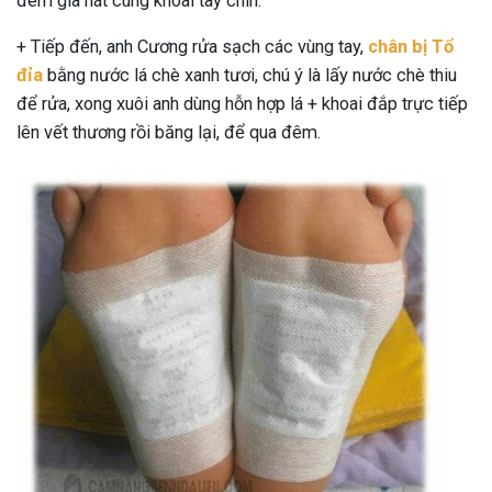
đem giã nát cùng khoai tây chín.
+ Tiếp đến, anh Cương rửa sạch các vùng tay,
chân bị Tổ
đỉa
bằng nước lá chè xanh tươi, chú ý là lấy nước chè thiu
để rửa, xong xuôi anh dùng hỗn hợp lá + khoai đắp trực tiếp
lên vết thương rồi băng lại, để qua đêm.