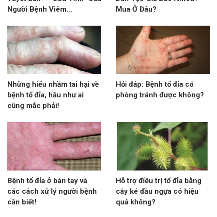
Người Bệnh Viêm...
Mua Ở Đâu?
Những hiểu nhầm tai hại về
Hỏi đáp: Bệnh tổ đỉa có
bệnh tổ đỉa, hầu như ai
phòng tránh được không?
cũng mắc phải!
Bệnh tổ đỉa ở bàn tay và
Hỗ trợ điều trị tổ đỉa bằng
các cách xử lý người bệnh
cây ké đầu ngựa có hiệu
cần biết!
quả không?