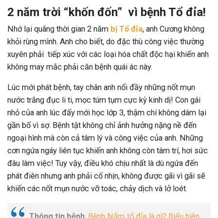
2 năm trời “khốn đốn” vì bệnh Tổ đỉa!
Nhớ lại quãng thời gian 2 năm
bị Tổ đỉa
, anh Cương không
khỏi rùng mình. Anh cho biết, do đặc thù công việc thường
xuyên phải tiếp xúc với các loại hóa chất độc hại khiến anh
không may mắc phải căn bệnh quái ác này.
Lúc mới phát bệnh, tay chân anh nổi đầy những nốt mụn
nước trắng đục li ti, mọc túm tụm cực kỳ kinh dị! Con gái
nhỏ của anh lúc đấy mới học lớp 3, thậm chí không dám lại
gần bố vì sợ. Bệnh tật không chỉ ảnh hưởng nặng nề đến
ngoại hình mà còn cả tâm lý và công việc của anh. Những
cơn ngứa ngáy liên tục khiến anh không còn tâm trí, hơi sức
đâu làm việc! Tuy vậy, điều khó chịu nhất là dù ngứa đến
phát điên nhưng anh phải cố nhịn, không được gãi vì gãi sẽ
khiến các nốt mụn nước vỡ toác, chảy dịch và lở loét.
Thông tin bệnh
:
Bệnh Nấm tổ đỉa là gì? Biểu hiện,