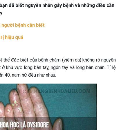
 bạn đã biết nguyên nhân gây bệnh và những điều cần
ây
ị người bệnh cần biết
rị hiệu quả
ột thể đặc biệt của bệnh chàm (viêm da) không rõ nguyên
 khu vực lòng bàn tay, ngón tay và lòng bàn chân. Tỉ lệ
ến 40, nam nữ đều như nhau.