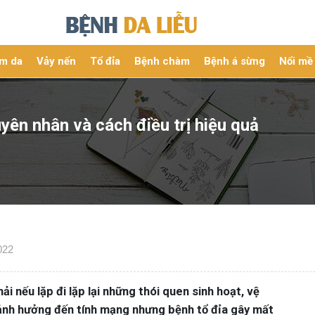
m da
Vảy nến
Tổ đỉa
Bệnh chàm
Bệnh á sừng
Nổi mề
uyên nhân và cách điều trị hiệu quả
022
i nếu lặp đi lặp lại những thói quen sinh hoạt, vệ
 ảnh hưởng đến tính mạng nhưng bệnh tổ đỉa gây mất