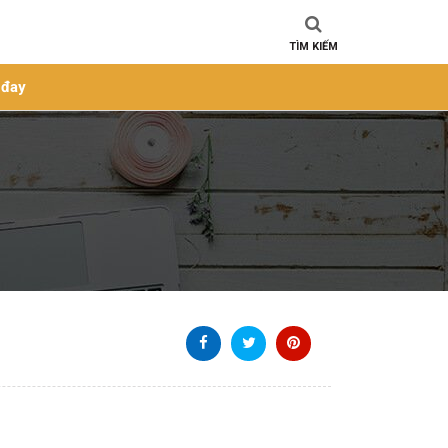
TÌM KIẾM
 đay