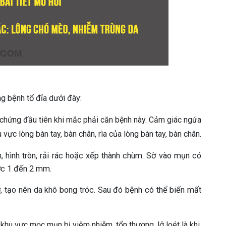
g bệnh tổ đỉa dưới đây:
 chứng đầu tiên khi mắc phải căn bệnh này. Cảm giác ngứa
vực lòng bàn tay, bàn chân, rìa của lòng bàn tay, bàn chân.
, hình tròn, rải rác hoặc xếp thành chùm. Sờ vào mụn có
ớc 1 đến 2 mm.
, tạo nên da khô bong tróc. Sau đó bệnh có thể biến mất
khu vực mọc mụn bị viêm nhiễm, tổn thương, lở loét là khi