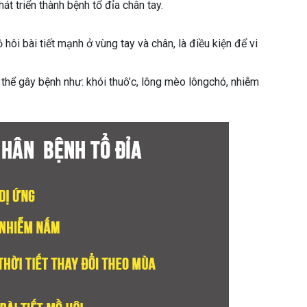
 triển thành bệnh tổ đỉa chân tay.
 hôi bài tiết mạnh ở vùng tay và chân, là điều kiện để vi
thể gây bệnh như: khói thuô’c, lông mèo lôngchó, nhiễm