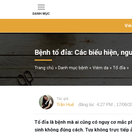
DANH MỤC
Viê
Bệnh tổ đỉa: Các biểu hiện, ng
Trang chủ
»
Danh mục bệnh
»
Viêm da
»
Tổ đỉa
»
Tác giả
Trần Huế
đăng lúc
4:27 PM , 17/06/2
Tổ đỉa là bệnh mà ai cũng có nguy cơ mắc phả
sinh không đúng cách. Tuy không trực tiếp