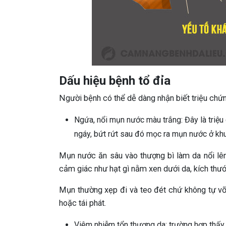
Dấu hiệu bệnh tổ đỉa
Người bệnh có thể dễ dàng nhận biết triệu chứn
Ngứa, nổi mụn nước màu trắng: Đây là triệu
ngáy, bứt rứt sau đó mọc ra mụn nước ở khu 
Mụn nước ăn sâu vào thượng bì làm da nổi lên
cảm giác như hạt gì nằm xen dưới da, kích thư
Mụn thường xẹp đi và teo đét chứ không tự vỡ
hoặc tái phát.
Viêm nhiễm tổn thương da: trường hợp thấy 