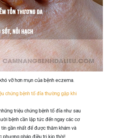
à khó vỡ hơn mụn của bệnh eczema.
ệu chứng bệnh tổ đỉa thường gặp khi
những triệu chứng bệnh tổ đỉa như sau
gười bệnh cần lập tức đến ngay các cơ
y tín gần nhất để được thăm khám và
c phương pháp điều trị kịp thời!