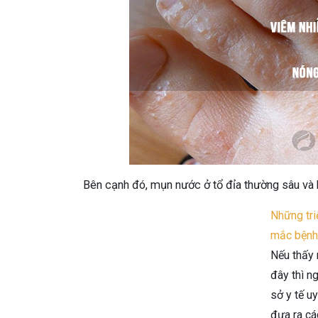
Bên cạnh đó, mụn nước ở tổ đỉa thường sâu v
Những tri
mắc bệnh
Nếu thấy 
đây thì n
sở y tế u
đưa ra cá