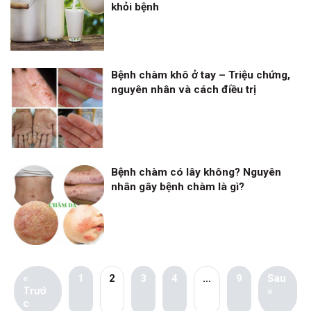
khỏi bệnh
Bệnh chàm khô ở tay – Triệu chứng,
nguyên nhân và cách điều trị
Bệnh chàm có lây không? Nguyên
nhân gây bệnh chàm là gì?
«
1
2
3
4
…
9
Sau
Trướ
»
c