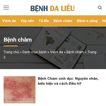
Viêm da
Vảy nến
Tổ đỉa
Bệnh chàm
Bệnh á sừng
Nổ
Bệnh chàm
Trang chủ
»
Danh mục bệnh
»
Viêm da
»
Bệnh chàm
»
Trang
2
Bệnh Chàm sinh dục: Nguyên nhân,
biểu hiện và cách điều trị!