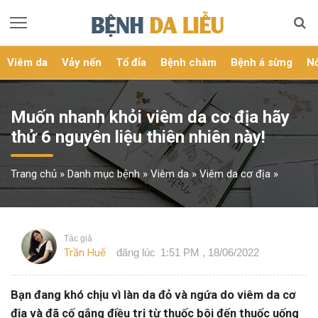
Viêm da
Vảy nến
Tổ đỉa
Bệnh chàm
Bệnh á sừng
Nổ
Muốn nhanh khỏi viêm da cơ địa hãy
thử 6 nguyên liệu thiên nhiên này!
Trang chủ
»
Danh mục bệnh
»
Viêm da
»
Viêm da cơ địa
»
Tác giả
Trần Huế
đăng lúc
1:51 PM , 18/06/2022
Bạn đang khó chịu vì làn da đỏ và ngứa do viêm da cơ
địa và đã cố gắng điều trị từ thuốc bôi đến thuốc uống