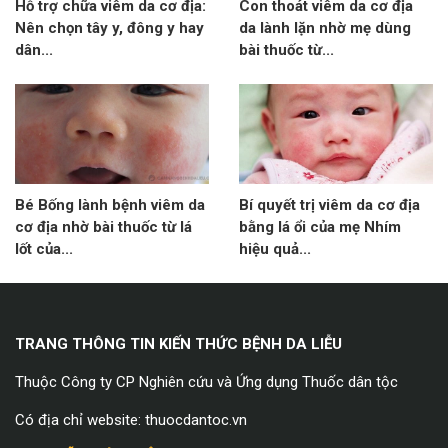
Hỗ trợ chữa viêm da cơ địa:
Con thoát viêm da cơ địa
Nên chọn tây y, đông y hay
da lành lặn nhờ mẹ dùng
dân...
bài thuốc từ...
Bé Bống lành bệnh viêm da
Bí quyết trị viêm da cơ địa
cơ địa nhờ bài thuốc từ lá
bằng lá ổi của mẹ Nhím
lốt của...
hiệu quả...
TRANG THÔNG TIN KIẾN THỨC BỆNH DA LIỄU
Thuộc Công ty CP Nghiên cứu và Ứng dụng Thuốc dân tộc
Có địa chỉ website: thuocdantoc.vn