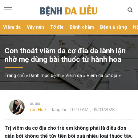
Viêm da
Vảy nến
Tổ đỉa
Bệnh chàm
Bệnh á sừng
Nổ
Con thoát viêm da cơ địa da lành lặn
nhờ mẹ dùng bài thuốc từ hành hoa
Trang chủ
»
Danh mục bệnh
»
Viêm da
»
Viêm da cơ địa
»
Tác giả
Trần Huế
đăng lúc
10:10 AM , 09/01/2023
Trị viêm da cơ địa cho trẻ em không phải là điều đơn
giản bởi không thể tùy tiện bôi quá nhiều loại thuốc tây.