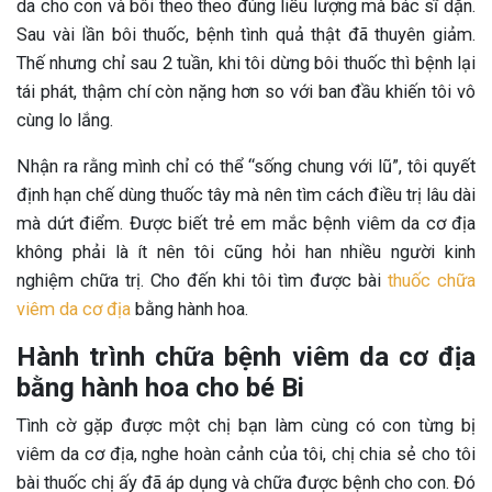
da cho con và bôi theo theo đúng liều lượng mà bác sĩ dặn.
Sau vài lần bôi thuốc, bệnh tình quả thật đã thuyên giảm.
Thế nhưng chỉ sau 2 tuần, khi tôi dừng bôi thuốc thì bệnh lại
tái phát, thậm chí còn nặng hơn so với ban đầu khiến tôi vô
cùng lo lắng.
Nhận ra rằng mình chỉ có thể “sống chung với lũ”, tôi quyết
định hạn chế dùng thuốc tây mà nên tìm cách điều trị lâu dài
mà dứt điểm. Được biết trẻ em mắc bệnh viêm da cơ địa
không phải là ít nên tôi cũng hỏi han nhiều người kinh
nghiệm chữa trị. Cho đến khi tôi tìm được bài
thuốc chữa
viêm da cơ địa
bằng hành hoa.
Hành trình chữa bệnh viêm da cơ địa
bằng hành hoa cho bé Bi
Tình cờ gặp được một chị bạn làm cùng có con từng bị
viêm da cơ địa, nghe hoàn cảnh của tôi, chị chia sẻ cho tôi
bài thuốc chị ấy đã áp dụng và chữa được bệnh cho con. Đó