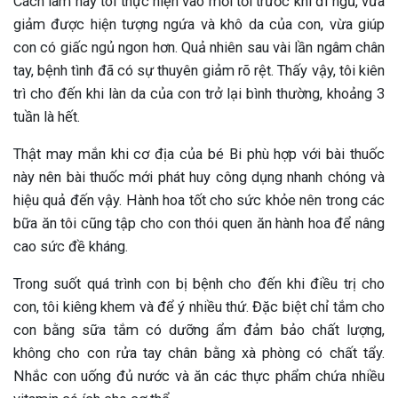
Cách làm này tôi thực hiện vào mỗi tối trước khi đi ngủ, vừa
giảm được hiện tượng ngứa và khô da của con, vừa giúp
con có giấc ngủ ngon hơn. Quả nhiên sau vài lần ngâm chân
tay, bệnh tình đã có sự thuyên giảm rõ rệt. Thấy vậy, tôi kiên
trì cho đến khi làn da của con trở lại bình thường, khoảng 3
tuần là hết.
Thật may mắn khi cơ địa của bé Bi phù hợp với bài thuốc
này nên bài thuốc mới phát huy công dụng nhanh chóng và
hiệu quả đến vậy. Hành hoa tốt cho sức khỏe nên trong các
bữa ăn tôi cũng tập cho con thói quen ăn hành hoa để nâng
cao sức đề kháng.
Trong suốt quá trình con bị bệnh cho đến khi điều trị cho
con, tôi kiêng khem và để ý nhiều thứ. Đặc biệt chỉ tắm cho
con bằng sữa tắm có dưỡng ẩm đảm bảo chất lượng,
không cho con rửa tay chân bằng xà phòng có chất tẩy.
Nhắc con uống đủ nước và ăn các thực phẩm chứa nhiều