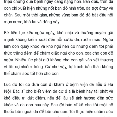
triệu chứng của bệnh ngày càng nặng hơn. Ban đầu, trên da
con chỉ xuất hiện những nốt ban đỏ hình tròn, da trợt ở tay và
chân. Sau một thời gian, những vùng ban đỏ đó bắt đầu nổi
mụn nước, khô lại và đóng vảy.
Bé liên tục kêu ngứa ngáy, khó chịu và thường xuyên gãi
mạnh không kiểm soát đến nỗi xước da, rướm máu. Ngứa
làm con quấy khóc và khó ngủ nên có những đêm tôi phải
thức trắng đêm để chăm giấc ngủ cho con, xoa cho con đỡ
ngứa. Nhiều lúc phải giữ không cho con gãi vào vết thương
vì tôi sợ nhiễm trùng. Cứ như vậy, tự trách bản thân không
thể chăm sóc tốt hơn cho con.
Lúc đó tôi có đưa con đi khám ở bệnh viện da liễu ở Hà
Nội. Bác sĩ cho biết viêm da cơ địa là bệnh hay tái phát và
khó điều trị dứt điểm, nếu để lâu sẽ ảnh hưởng đến sức
khỏe và da con sau này. Sau đó bác sĩ kê cho tôi một số
thuốc bôi ngoài da để bôi cho con. Tôi thực hiện chăm sóc