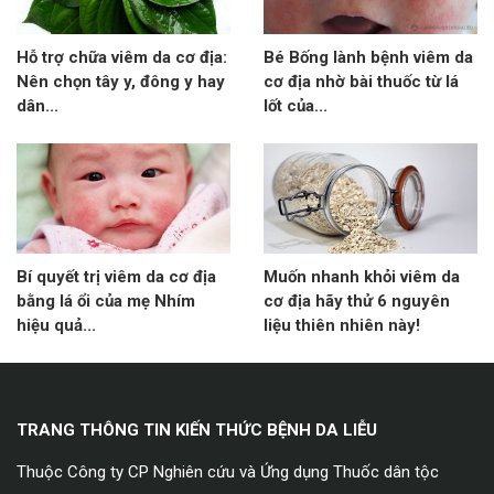
Hỗ trợ chữa viêm da cơ địa:
Bé Bống lành bệnh viêm da
Nên chọn tây y, đông y hay
cơ địa nhờ bài thuốc từ lá
dân...
lốt của...
Bí quyết trị viêm da cơ địa
Muốn nhanh khỏi viêm da
bằng lá ổi của mẹ Nhím
cơ địa hãy thử 6 nguyên
hiệu quả...
liệu thiên nhiên này!
TRANG THÔNG TIN KIẾN THỨC BỆNH DA LIỄU
Thuộc Công ty CP Nghiên cứu và Ứng dụng Thuốc dân tộc