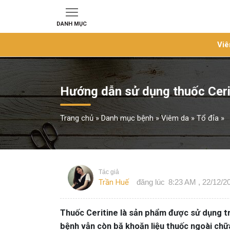
DANH MỤC
Viê
Hướng dẫn sử dụng thuốc Cerit
Trang chủ
»
Danh mục bệnh
»
Viêm da
»
Tổ đỉa
»
Tác giả
Trần Huế
đăng lúc
8:23 AM , 22/12/2
Thuốc Ceritine là sản phẩm được sử dụng tro
bệnh vẫn còn bă khoăn liệu thuốc ngoài chữ