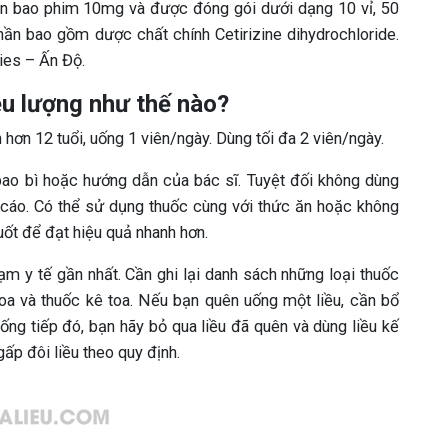
én bao phim 10mg và được đóng gói dưới dạng 10 vỉ, 50
phần bao gồm dược chất chính Cetirizine dihydrochloride.
ies – Ấn Độ.
ều lượng như thế nào?
 hơn 12 tuổi, uống 1 viên/ngày. Dùng tối đa 2 viên/ngày.
bao bì hoặc hướng dẫn của bác sĩ. Tuyệt đối không dùng
 cáo. Có thể sử dụng thuốc cùng với thức ăn hoặc không
uốt để đạt hiệu quả nhanh hơn.
rạm y tế gần nhất. Cần ghi lại danh sách những loại thuốc
a và thuốc kê toa. Nếu bạn quên uống một liều, cần bổ
ống tiếp đó, bạn hãy bỏ qua liều đã quên và dùng liều kế
ấp đôi liều theo quy định.