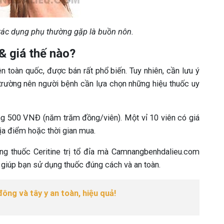
i tác dụng phụ thường gặp là buồn nôn.
& giá thế nào?
n toàn quốc, được bán rất phổ biến. Tuy nhiên, cần lưu ý
hị trường nên người bệnh cần lựa chọn những hiệu thuốc uy
rường 500 VNĐ (năm trăm đồng/viên). Một vỉ 10 viên có giá
ịa điểm hoặc thời gian mua.
ụng thuốc Ceritine trị tổ đỉa mà Camnangbenhdalieu.com
 giúp bạn sử dụng thuốc đúng cách và an toàn.
đông và tây y an toàn, hiệu quả!