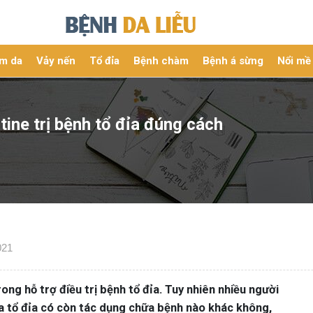
m da
Vảy nến
Tổ đỉa
Bệnh chàm
Bệnh á sừng
Nổi mề
ine trị bệnh tổ đỉa đúng cách
021
ng hỗ trợ điều trị bệnh tổ đỉa. Tuy nhiên nhiều người
a tổ đỉa có còn tác dụng chữa bệnh nào khác không,