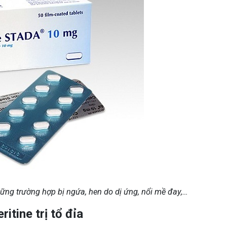
hững trường hợp bị ngứa, hen do dị ứng, nổi mề đay,…
itine trị tổ đỉa