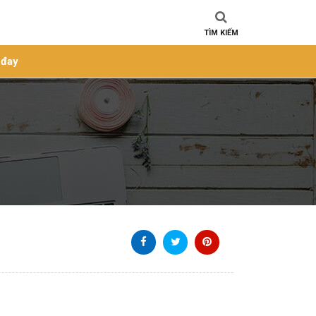
TÌM KIẾM
 đay