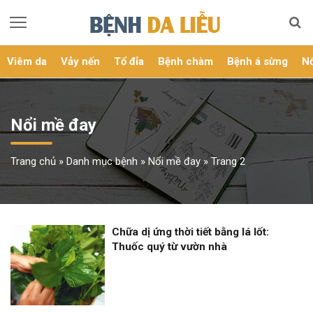
Viêm da
Vảy nến
Tổ đỉa
Bệnh chàm
Bệnh á sừng
Nổ
Nổi mề đay
Trang chủ
»
Danh mục bệnh
»
Nổi mề đay
»
Trang 2
Chữa dị ứng thời tiết bằng lá lốt:
Thuốc quý từ vườn nhà