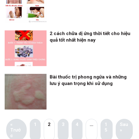
2 cách chữa dị ứng thời tiết cho hiệu
quả tốt nhất hiện nay
Bài thuốc trị phong ngứa và những
lưu ý quan trọng khi sử dụng
«
1
2
3
4
…
1
Sau
Trướ
5
»
c