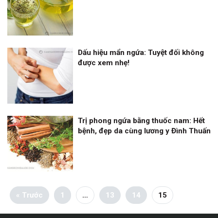
Dấu hiệu mẩn ngứa: Tuyệt đối không
được xem nhẹ!
Trị phong ngứa bằng thuốc nam: Hết
bệnh, đẹp da cùng lương y Đình Thuấn
« Trước
1
…
13
14
15