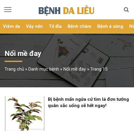
Viêm da
Vảy nến
Tổ đỉa
Bệnh chàm
Bệnh á sừng
Nổ
Nổi mề đay
Trang chủ
»
Danh mục bệnh
»
Nổi mề đay
»
Trang 15
Bị bệnh mẩn ngứa cứ tìm lá đơn tướng
quân sắc uống sẽ hết ngay!