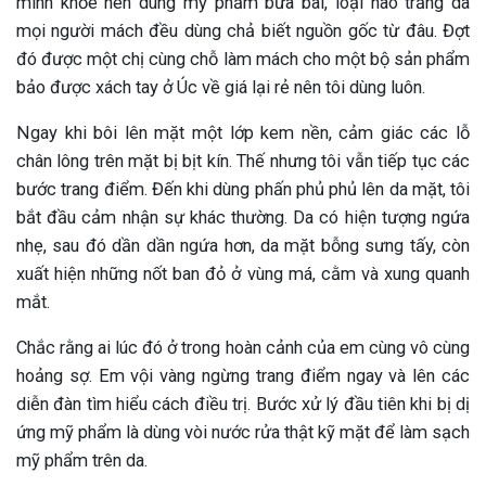
mình khỏe nên dùng mỹ phẩm bừa bãi, loại nào trắng da
mọi người mách đều dùng chả biết nguồn gốc từ đâu. Đợt
đó được một chị cùng chỗ làm mách cho một bộ sản phẩm
bảo được xách tay ở Úc về giá lại rẻ nên tôi dùng luôn.
Ngay khi bôi lên mặt một lớp kem nền, cảm giác các lỗ
chân lông trên mặt bị bịt kín. Thế nhưng tôi vẫn tiếp tục các
bước trang điểm. Đến khi dùng phấn phủ phủ lên da mặt, tôi
bắt đầu cảm nhận sự khác thường. Da có hiện tượng ngứa
nhẹ, sau đó dần dần ngứa hơn, da mặt bỗng sưng tấy, còn
xuất hiện những nốt ban đỏ ở vùng má, cằm và xung quanh
mắt.
Chắc rằng ai lúc đó ở trong hoàn cảnh của em cùng vô cùng
hoảng sợ. Em vội vàng ngừng trang điểm ngay và lên các
diễn đàn tìm hiểu cách điều trị. Bước xử lý đầu tiên khi bị dị
ứng mỹ phẩm là dùng vòi nước rửa thật kỹ mặt để làm sạch
mỹ phẩm trên da.