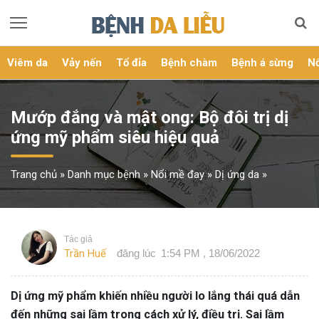
Viêm da
Vảy nến
Tổ đỉa
Bệnh chàm
Bệnh á sừng
Nổ
Mướp đắng và mật ong: Bộ đôi trị dị
ứng mỹ phẩm siêu hiệu quả
Trang chủ
»
Danh mục bệnh
»
Nổi mề đay
»
Dị ứng da
»
Tác giả
Trần Huế
đăng lúc
1:54 PM , 18/06/2022
Dị ứng mỹ phẩm khiến nhiều người lo lắng thái quá dẫn
đến những sai lầm trong cách xử lý, điều trị. Sai lầm