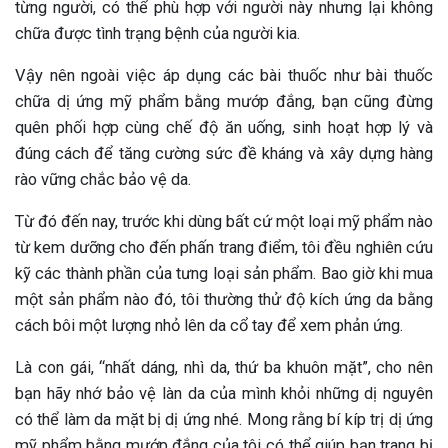
từng người, có thể phù hợp với người này nhưng lại không
chữa được tình trạng bệnh của người kia.
Vậy nên ngoài việc áp dụng các bài thuốc như bài thuốc
chữa dị ứng mỹ phẩm bằng mướp đắng, bạn cũng đừng
quên phối hợp cùng chế độ ăn uống, sinh hoạt hợp lý và
đúng cách để tăng cường sức đề kháng và xây dựng hàng
rào vững chắc bảo vệ da.
Từ đó đến nay, trước khi dùng bất cứ một loại mỹ phẩm nào
từ kem dưỡng cho đến phấn trang điểm, tôi đều nghiên cứu
kỹ các thành phần của tưng loại sản phẩm. Bao giờ khi mua
một sản phẩm nào đó, tôi thường thử độ kích ứng da bằng
cách bôi một lượng nhỏ lên da cổ tay để xem phản ứng.
Là con gái, “nhất dáng, nhì da, thứ ba khuôn mặt”, cho nên
bạn hãy nhớ bảo vệ làn da của mình khỏi những dị nguyên
có thể làm da mặt bị dị ứng nhé. Mong rằng bí kíp trị dị ứng
mỹ phẩm bằng mướp đắng của tôi có thể giúp bạn trang bị