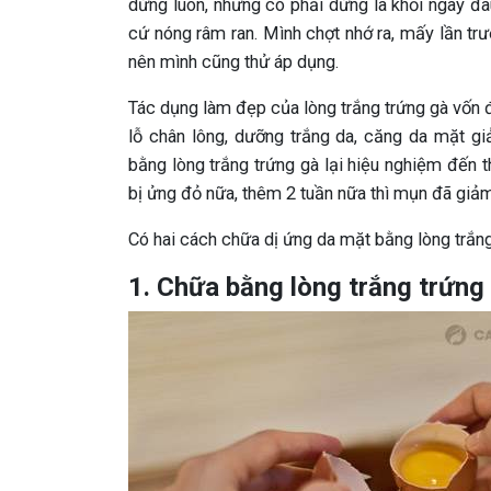
dừng luôn, nhưng có phải dừng là khỏi ngay đâ
cứ nóng râm ran. Mình chợt nhớ ra, mấy lần tr
nên mình cũng thử áp dụng.
Tác dụng làm đẹp của lòng trắng trứng gà vốn 
lỗ chân lông, dưỡng trắng da, căng da mặt g
bằng lòng trắng trứng gà lại hiệu nghiệm đến t
bị ửng đỏ nữa, thêm 2 tuần nữa thì mụn đã giảm
Có hai cách chữa dị ứng da mặt bằng lòng trắn
1. Chữa bằng lòng trắng trứng