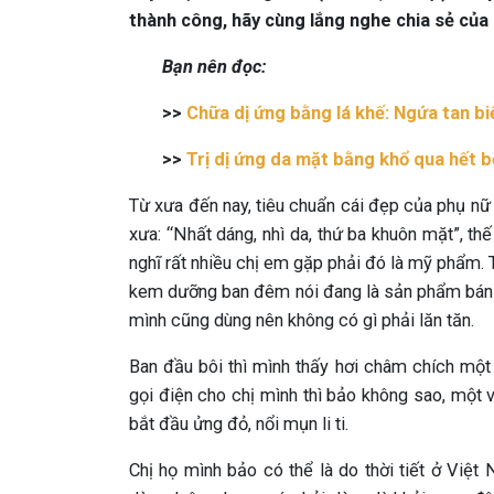
thành công, hãy cùng lắng nghe chia sẻ của
Bạn nên đọc:
>>
Chữa dị ứng bằng lá khế: Ngứa tan bi
>>
Trị dị ứng da mặt bằng khổ qua hết 
Từ xưa đến nay, tiêu chuẩn cái đẹp của phụ nữ
xưa: “Nhất dáng, nhì da, thứ ba khuôn mặt”, thế
nghĩ rất nhiều chị em gặp phải đó là mỹ phẩm. 
kem dưỡng ban đêm nói đang là sản phẩm bán c
mình cũng dùng nên không có gì phải lăn tăn.
Ban đầu bôi thì mình thấy hơi châm chích một
gọi điện cho chị mình thì bảo không sao, một 
bắt đầu ửng đỏ, nổi mụn li ti.
Chị họ mình bảo có thể là do thời tiết ở Việ