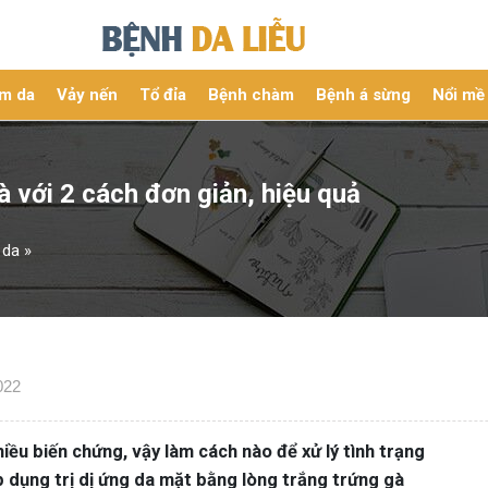
m da
Vảy nến
Tổ đỉa
Bệnh chàm
Bệnh á sừng
Nổi mề
à với 2 cách đơn giản, hiệu quả
 da
»
022
iều biến chứng, vậy làm cách nào để xử lý tình trạng
p dụng trị dị ứng da mặt bằng lòng trắng trứng gà