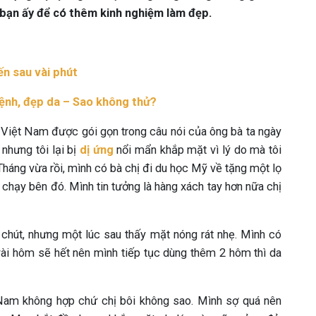
 bạn ấy để có thêm kinh nghiệm làm đẹp.
ến sau vài phút
bệnh, đẹp da – Sao không thử?
 Việt Nam được gói gọn trong câu nói của ông bà ta ngày
 nhưng tôi lại bị
dị ứng
nổi mẩn khắp mặt vì lý do mà tôi
Tháng vừa rồi, mình có bà chị đi du học Mỹ về tặng một lọ
hạy bên đó. Mình tin tưởng là hàng xách tay hơn nữa chị
 chút, nhưng một lúc sau thấy mặt nóng rát nhẹ. Mình có
vài hôm sẽ hết nên mình tiếp tục dùng thêm 2 hôm thì da
t Nam không hợp chứ chị bôi không sao. Mình sợ quá nên