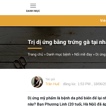
DANH MỤC
Viê
Trị dị ứng bằng trứng gà tại nh
Trang chủ
»
Danh mục bệnh
»
Nổi mề đay
»
Dị ứng
Tác giả
Trần Huế
đăng lúc
1:53 PM , 18/06/2
Dị ứng mỹ phẩm là bệnh da phổ biến để lại nh
này? Bạn Phương Linh (20 tuổi, Hà Nội) đã á