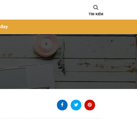
TÌM KIẾM
 đay