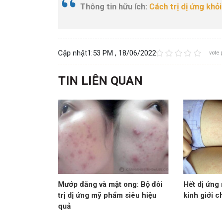
Thông tin hữu ích:
Cách trị dị ứng khỏ
Cập nhật
1:53 PM , 18/06/2022
vote 
TIN LIÊN QUAN
Mướp đắng và mật ong: Bộ đôi
Hết dị ứng 
trị dị ứng mỹ phẩm siêu hiệu
kinh giới ch
quả