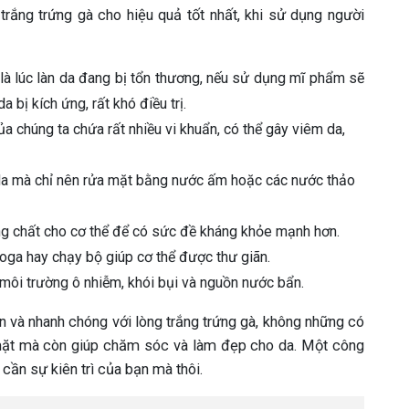
 trắng trứng gà cho hiệu quả tốt nhất, khi sử dụng người
à lúc làn da đang bị tổn thương, nếu sử dụng mĩ phẩm sẽ
 bị kích ứng, rất khó điều trị.
ủa chúng ta chứa rất nhiều vi khuẩn, có thể gây viêm da,
a mà chỉ nên rửa mặt bằng nước ấm hoặc các nước thảo
g chất cho cơ thể để có sức đề kháng khỏe mạnh hơn.
yoga hay chạy bộ giúp cơ thể được thư giãn.
 môi trường ô nhiễm, khói bụi và nguồn nước bẩn.
n và nhanh chóng với lòng trắng trứng gà, không những có
 mặt mà còn giúp chăm sóc và làm đẹp cho da. Một công
 cần sự kiên trì của bạn mà thôi.