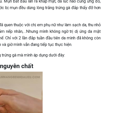
u. Mụn bắt đầu lan ra khắp mặt, da lúc nào cũng ửng đỏ,
ước bị mụn đều dùng lòng trắng trứng gà đắp thấy đỡ hơn
đã quen thuộc với chị em phụ nữ như làm sạch da, thu nhỏ
iảm nếp nhăn,…Nhưng mình không ngờ trị dị ứng da mặt
hế. Chỉ với 2 lần đắp tuần đầu tiên da mình đã không còn
 và giờ mình vẫn đang tiếp tục thực hiện.
g trứng gà mà mình áp dụng dưới đây:
 nguyên chất