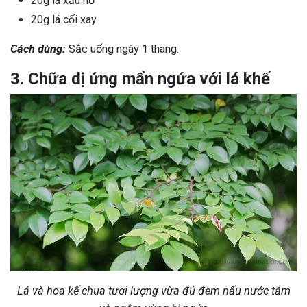
20g lá xấu hổ
20g lá cối xay
Cách dùng:
Sắc uống ngày 1 thang.
3. Chữa dị ứng mẩn ngứa với lá khế
Lá và hoa kế chua tươi lượng vừa đủ đem nấu nước tắm