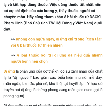
lạ và kết hợp dùng thuốc. Việc dùng thuốc tốt nhất nên
có sự chỉ định của các lương y, thầy thuốc, người có
chuyên môn. Hãy cùng tham khảo 8 bài thuốc từ DSCKI.
Phạm Hinh (Phó Chủ tịch TW Hội Đông y Việt Nam) dưới
đây.
>>
Không còn ngứa ngáy, dị ứng chỉ trong “tích tắc”
với 8 bài thuốc từ thiên nhiên
>>
4 loại thuốc bôi trị dị ứng da hiệu quả nhanh
người bệnh nên chọn
Dị ứng
là phản ứng của cơ thể khi có sự xâm nhập của chất
lạ là “dị nguyên” bao gồm các biểu hiện như nổi mề đay,
mẩn ngứa, ban đỏ, phù nề, khó thở, tụt huyết áp… Y học cổ
truyền coi dị ứng là chứng phong sang (dân gian quen gọi là
phong ngứa).
Dị ứng mẩn ngứa có rất nhiều nguyên nhân ngoại sinh gây ra