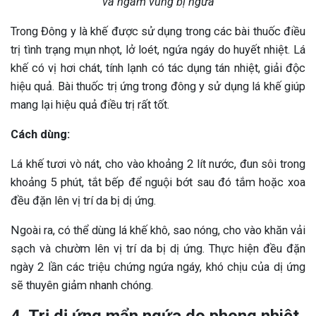
và ngâm vùng bị ngứa
Trong Đông y là khế được sử dụng trong các bài thuốc điều
trị tình trạng mụn nhọt, lở loét, ngứa ngáy do huyết nhiệt. Lá
khế có vị hơi chát, tính lạnh có tác dụng tán nhiệt, giải độc
hiệu quả. Bài thuốc trị ứng trong đông y sử dụng lá khế giúp
mang lại hiệu quả điều trị rất tốt.
Cách dùng:
Lá khế tươi vò nát, cho vào khoảng 2 lít nước, đun sôi trong
khoảng 5 phút, tắt bếp để nguội bớt sau đó tắm hoặc xoa
đều đặn lên vị trí da bị dị ứng.
Ngoài ra, có thể dùng lá khế khô, sao nóng, cho vào khăn vải
sạch và chườm lên vị trí da bị dị ứng. Thực hiện đều đặn
ngày 2 lần các triệu chứng ngứa ngáy, khó chịu của dị ứng
sẽ thuyên giảm nhanh chóng.
4. Trị dị ứng mẩn ngứa do phong nhiệt