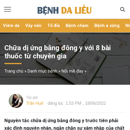
Viêm da
Vảy nến
Tổ đỉa
Bệnh chàm
Bệnh á sừng
Nổ
Chữa dị ứng bằng đông y với 8 bài
thuốc từ chuyên gia
Trang chủ
»
Danh mục bệnh
»
Nổi mề đay
»
Tác giả
Trần Huế
đăng lúc
1:53 PM , 18/06/2022
Nguyên tắc chữa dị ứng bằng đông y trước tiên phải
xác định nguyên nhân, ngăn chặn sự xâm nhập của chất