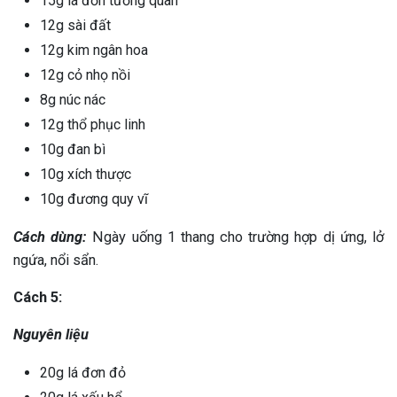
15g lá đơn tướng quân
12g sài đất
12g kim ngân hoa
12g cỏ nhọ nồi
8g núc nác
12g thổ phục linh
10g đan bì
10g xích thược
10g đương quy vĩ
Cách dùng:
Ngày uống 1 thang cho trường hợp dị ứng, lở
ngứa, nổi sẩn.
Cách 5:
Nguyên liệu
20g lá đơn đỏ