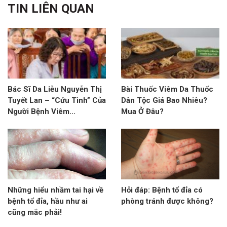
TIN LIÊN QUAN
Bác Sĩ Da Liễu Nguyễn Thị
Bài Thuốc Viêm Da Thuốc
Tuyết Lan – “Cứu Tinh” Của
Dân Tộc Giá Bao Nhiêu?
Người Bệnh Viêm...
Mua Ở Đâu?
Những hiểu nhầm tai hại về
Hỏi đáp: Bệnh tổ đỉa có
bệnh tổ đỉa, hầu như ai
phòng tránh được không?
cũng mắc phải!