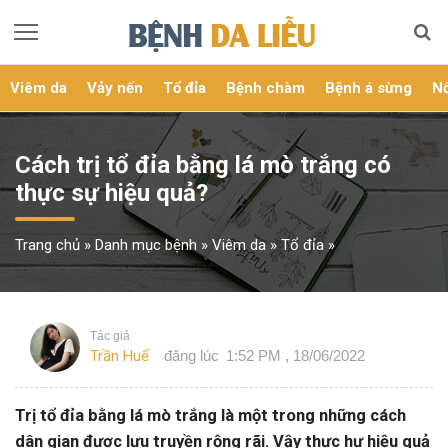
Viêm da
Vảy nến
Tổ đỉa
Bệnh chàm
Bệnh á sừng
Nổ
Cách trị tổ đỉa bằng lá mò trắng có
thực sự hiệu quả?
Trang chủ
»
Danh mục bệnh
»
Viêm da
»
Tổ đỉa
»
Tác giả
Trần Huế
đăng lúc
1:52 PM , 18/06/2022
Trị tổ đỉa bằng lá mò trắng là một trong những cách
dân gian được lưu truyền rộng rãi. Vậy thực hư hiệu quả