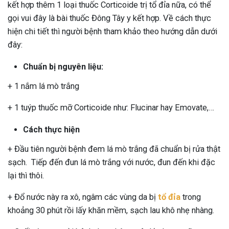
kết hợp thêm 1 loại thuốc Corticoide trị tổ đỉa nữa, có thể
gọi vui đây là bài thuốc Đông Tây y kết hợp. Về cách thực
hiện chi tiết thì người bệnh tham khảo theo hướng dẫn dưới
đây:
Chuẩn bị nguyên liệu:
+ 1 nắm lá mò trắng
+ 1 tuýp thuốc mỡ Corticoide như: Flucinar hay Emovate,…
Cách thực hiện
+ Đầu tiên người bệnh đem lá mò trắng đã chuẩn bị rửa thật
sạch. Tiếp đến đun lá mò trắng với nước, đun đến khi đặc
lại thì thôi.
+ Đổ nước này ra xô, ngâm các vùng da bị
tổ đỉa
trong
khoảng 30 phút rồi lấy khăn mềm, sạch lau khô nhẹ nhàng.