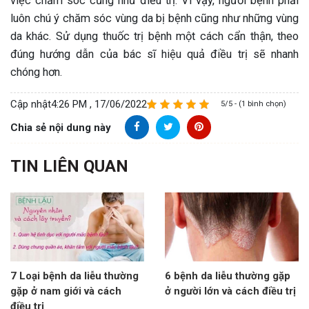
việc chăm sóc cũng như điều trị. Vì vậy, người bệnh phải
luôn chú ý chăm sóc vùng da bị bệnh cũng như những vùng
da khác. Sử dụng thuốc trị bệnh một cách cẩn thận, theo
đúng hướng dẫn của bác sĩ hiệu quả điều trị sẽ nhanh
chóng hơn.
Cập nhật
4:26 PM , 17/06/2022
5/5 - (1 bình chọn)
Chia sẻ nội dung này
TIN LIÊN QUAN
7 Loại bệnh da liễu thường
6 bệnh da liễu thường gặp
gặp ở nam giới và cách
ở người lớn và cách điều trị
điều trị