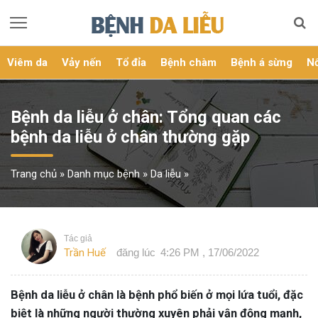
Viêm da
Vảy nến
Tổ đỉa
Bệnh chàm
Bệnh á sừng
Nổ
Bệnh da liễu ở chân: Tổng quan các
bệnh da liễu ở chân thường gặp
Trang chủ
»
Danh mục bệnh
»
Da liễu
»
Tác giả
Trần Huế
đăng lúc
4:26 PM , 17/06/2022
Bệnh da liễu ở chân là bệnh phổ biến ở mọi lứa tuổi, đặc
biệt là những người thường xuyên phải vận động mạnh,