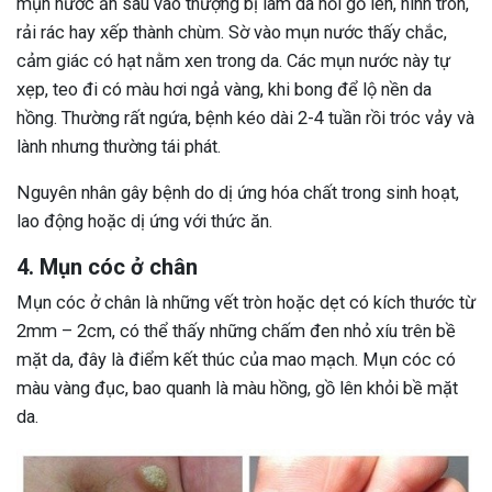
mụn nước ăn sâu vào thượng bị làm da nổi gồ lên, hình tròn,
rải rác hay xếp thành chùm. Sờ vào mụn nước thấy chắc,
cảm giác có hạt nằm xen trong da. Các mụn nước này tự
xẹp, teo đi có màu hơi ngả vàng, khi bong để lộ nền da
hồng. Thường rất ngứa, bệnh kéo dài 2-4 tuần rồi tróc vảy và
lành nhưng thường tái phát.
Nguyên nhân gây bệnh do dị ứng hóa chất trong sinh hoạt,
lao động hoặc dị ứng với thức ăn.
4. Mụn cóc ở chân
Mụn cóc ở chân là những vết tròn hoặc dẹt có kích thước từ
2mm – 2cm, có thể thấy những chấm đen nhỏ xíu trên bề
mặt da, đây là điểm kết thúc của mao mạch. Mụn cóc có
màu vàng đục, bao quanh là màu hồng, gồ lên khỏi bề mặt
da.