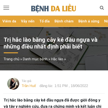
Viêm da
Vảy nến
Tổ đỉa
Bệnh chàm
Bệnh á sừng
Nổ
Trị hắc lào bằng cây ké đầu ngựa và
những điều nhất định phải biết
Trang chủ
»
Danh mục bệnh
»
Hắc lào
»
Tác giả
Trần Huế
đăng lúc
1:51 PM , 18/06/2022
Trị hắc lào bằng cây ké đầu ngựa đã được giới đông y
và tây y nghiên cứu, đưa ra chứng minh và kết luận chi