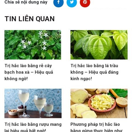
Chia sẻ nội dung này
TIN LIÊN QUAN
Trị hắc lào bằng rễ cây
Trị hắc lào bằng lá trầu
bạch hoa xà – Hiệu quả
không – Hiệu quả đáng
không ngờ!
kinh ngạc!
Trị hắc lào bằng rượu mang
Phương pháp trị hắc lào
lại hiệu quả bất ngờ!
bằng gừng thực hiện như