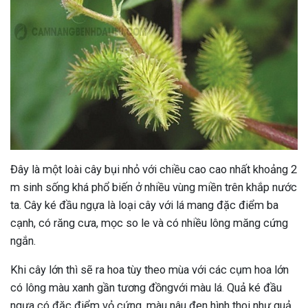
Đây là một loài cây bụi nhỏ với chiều cao cao nhất khoảng 2
m sinh sống khá phổ biến ở nhiều vùng miền trên khắp nước
ta. Cây ké đầu ngựa là loại cây với lá mang đặc điểm ba
cạnh, có răng cưa, mọc so le và có nhiều lông măng cứng
ngắn.
Khi cây lớn thì sẽ ra hoa tùy theo mùa với các cụm hoa lớn
có lông màu xanh gần tương đồngvới màu lá. Quả ké đầu
ngựa có đặc điểm vỏ cứng, màu nâu đen hình thoi như quả