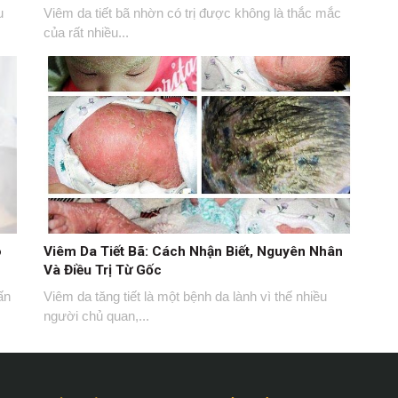
u
Viêm da tiết bã nhờn có trị được không là thắc mắc
của rất nhiều...
o
Viêm Da Tiết Bã: Cách Nhận Biết, Nguyên Nhân
Và Điều Trị Từ Gốc
ấn
Viêm da tăng tiết là một bệnh da lành vì thế nhiều
người chủ quan,...