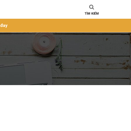
TÌM KIẾM
 đay