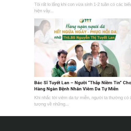
Tôi rất lo lắng khi con vừa sinh 1-2 tuần có các biể
hiện vảy...
Bác Sĩ Tuyết Lan – Người “Thắp Niềm Tin” Ch
Hàng Ngàn Bệnh Nhân Viêm Da Tự Miễn
Khi nhắc tới viêm da tự miễn, người ta thường có 
tượng về những...