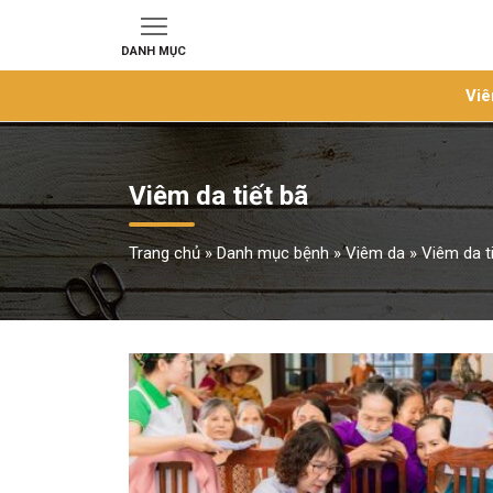
DANH MỤC
Viê
Viêm da tiết bã
Trang chủ
»
Danh mục bệnh
»
Viêm da
»
Viêm da t