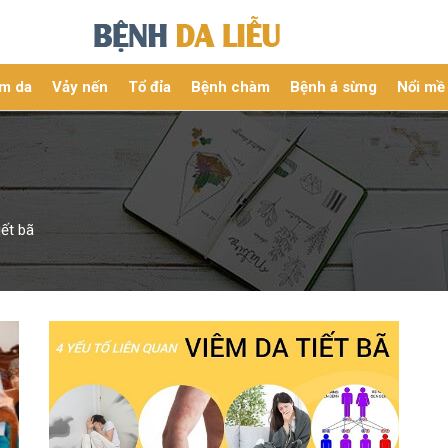
m da
Vảy nến
Tổ đỉa
Bệnh chàm
Bệnh á sừng
Nổi mề
iết bã