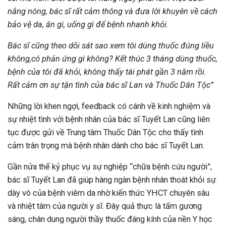
nắng nóng, bác sĩ rất cảm thông và đưa lời khuyên về cách
bảo vệ da, ăn gì, uống gì để bệnh nhanh khỏi.
Bác sĩ cũng theo dõi sát sao xem tôi dùng thuốc đúng liều
không,có phản ứng gì không? Kết thúc 3 tháng dùng thuốc,
bệnh của tôi đã khỏi, không thấy tái phát gần 3 năm rồi.
Rất cảm ơn sự tận tình của bác sĩ Lan và Thuốc Dân Tộc”
Những lời khen ngợi, feedback có cánh về kinh nghiệm và
sự nhiệt tình với bệnh nhân của bác sĩ Tuyết Lan cũng liên
tục được gửi về Trung tâm Thuốc Dân Tộc cho thấy tình
cảm trân trọng mà bệnh nhân dành cho bác sĩ Tuyết Lan.
Gần nửa thế kỷ phục vụ sự nghiệp “chữa bệnh cứu người”,
bác sĩ Tuyết Lan đã giúp hàng ngàn bệnh nhân thoát khỏi sự
dày vò của bệnh viêm da nhờ kiến thức YHCT chuyên sâu
và nhiệt tâm của người y sĩ. Đây quả thực là tấm gương
sáng, chân dung người thầy thuốc đáng kính của nền Y học