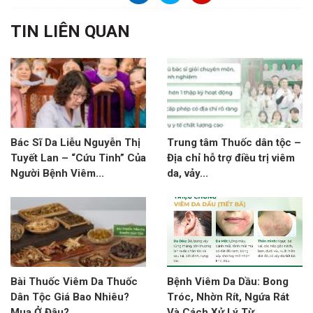
TIN LIÊN QUAN
Bác Sĩ Da Liễu Nguyễn Thị
Trung tâm Thuốc dân tộc –
Tuyết Lan – “Cứu Tinh” Của
Địa chỉ hỗ trợ điều trị viêm
Người Bệnh Viêm...
da, vảy...
Bài Thuốc Viêm Da Thuốc
Bệnh Viêm Da Dầu: Bong
Dân Tộc Giá Bao Nhiêu?
Tróc, Nhờn Rít, Ngứa Rát
Mua Ở Đâu?
Và Cách Xử Lý Từ...