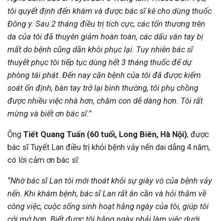
tôi quyết định đến khám và được bác sĩ kê cho dùng thuốc
Đông y. Sau 2 tháng điều trị tích cực, các tổn thương trên
da của tôi đã thuyên giảm hoàn toàn, các dấu vân tay bị
mất do bệnh cũng dần khôi phục lại. Tuy nhiên bác sĩ
thuyết phục tôi tiếp tục dùng hết 3 tháng thuốc để dự
phòng tái phát. Đến nay căn bệnh của tôi đã được kiểm
soát ổn định, bàn tay trở lại bình thường, tôi phụ chồng
được nhiều việc nhà hơn, chăm con dễ dàng hơn. Tôi rất
mừng và biết ơn bác sĩ.”
Ông
Tiết Quang Tuấn (60 tuổi, Long Biên, Hà Nội)
, được
bác sĩ Tuyết Lan điều trị khỏi bệnh vảy nến dai dẳng 4 năm,
có lời cảm ơn bác sĩ:
“Nhờ bác sĩ Lan tôi mới thoát khỏi sự giày vò của bệnh vảy
nến. Khi khám bệnh, bác sĩ Lan rất ân cần và hỏi thăm về
công việc, cuộc sống sinh hoạt hằng ngày của tôi, giúp tôi
cởi mở hơn. Biết được tôi hằng ngày phải làm việc dưới