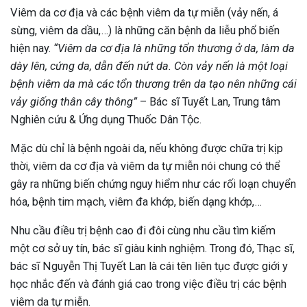
Viêm da cơ địa và các bệnh viêm da tự miễn (vảy nến, á
sừng, viêm da dầu,…) là những căn bệnh da liễu phổ biến
hiện nay.
“Viêm da cơ địa là những tổn thương ở da, làm da
dày lên, cứng da, dẫn đến nứt da. Còn vảy nến là một loại
bệnh viêm da mà các tổn thương trên da tạo nên những cái
vảy giống thân cây thông”
– Bác sĩ Tuyết Lan, Trung tâm
Nghiên cứu & Ứng dụng Thuốc Dân Tộc.
Mặc dù chỉ là bệnh ngoài da, nếu không được chữa trị kịp
thời, viêm da cơ địa và viêm da tự miễn nói chung có thể
gây ra những biến chứng nguy hiểm như các rối loạn chuyển
hóa, bệnh tim mạch, viêm đa khớp, biến dạng khớp,…
Nhu cầu điều trị bệnh cao đi đôi cùng nhu cầu tìm kiếm
một cơ sở uy tín, bác sĩ giàu kinh nghiệm. Trong đó, Thạc sĩ,
bác sĩ Nguyễn Thị Tuyết Lan là cái tên liên tục được giới y
học nhắc đến và đánh giá cao trong việc điều trị các bệnh
viêm da tự miễn.