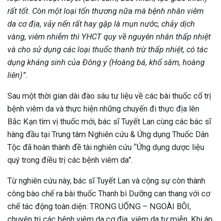
rất tốt. Còn một loại tổn thương nữa mà bệnh nhân viêm
da cơ địa, vảy nến rất hay gặp là mụn nước, chảy dịch
vàng, viêm nhiễm thì YHCT quy về nguyên nhân thấp nhiệt
và cho sử dụng các loại thuốc thanh trừ thấp nhiệt, có tác
dụng kháng sinh của Đông y (Hoàng bá, khổ sâm, hoàng
liên)”.
Sau một thời gian dài đào sâu tư liệu về các bài thuốc cổ trị
bệnh viêm da và thực hiện những chuyến đi thực địa lên
Bắc Kạn tìm vị thuốc mới, bác sĩ Tuyết Lan cùng các bác sĩ
hàng đầu tại Trung tâm Nghiên cứu & Ứng dụng Thuốc Dân
Tộc đã hoàn thành đề tài nghiên cứu “Ứng dụng dược liệu
quý trong điều trị các bệnh viêm da”.
Từ nghiên cứu này, bác sĩ Tuyết Lan và cộng sự còn thành
công bào chế ra bài thuốc Thanh bì Dưỡng can thang với cơ
chế tác động toàn diện: TRONG UỐNG – NGOÀI BÔI,
chuyên trị các bệnh viêm da cơ địa, viêm da tự miễn. Khi áp