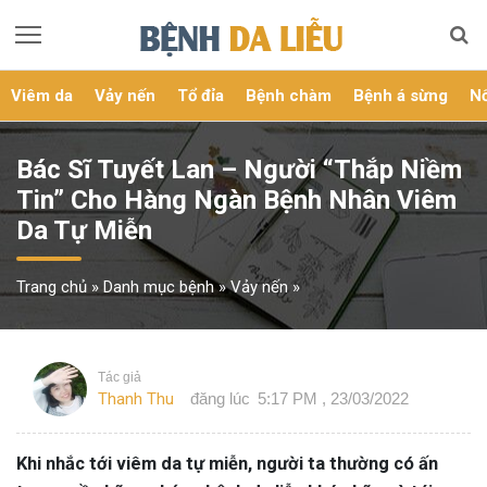
Viêm da
Vảy nến
Tổ đỉa
Bệnh chàm
Bệnh á sừng
Nổ
Bác Sĩ Tuyết Lan – Người “Thắp Niềm
Tin” Cho Hàng Ngàn Bệnh Nhân Viêm
Da Tự Miễn
Trang chủ
»
Danh mục bệnh
»
Vảy nến
»
Tác giả
Thanh Thu
đăng lúc
5:17 PM , 23/03/2022
Khi nhắc tới viêm da tự miễn, người ta thường có ấn