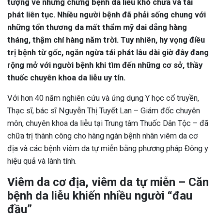
tượng về những chứng bệnh da liễu khó chữa và tái
phát liên tục. Nhiều người bệnh đã phải sống chung với
những tổn thương da mất thẩm mỹ dai dẳng hàng
tháng, thậm chí hàng năm trời. Tuy nhiên, hy vọng điều
trị bệnh từ gốc, ngăn ngừa tái phát lâu dài giờ đây đang
rộng mở với người bệnh khi tìm đến những cơ sở, thầy
thuốc chuyên khoa da liễu uy tín.
Với hơn 40 năm nghiên cứu và ứng dụng Y học cổ truyền,
Thạc sĩ, bác sĩ Nguyễn Thị Tuyết Lan – Giám đốc chuyên
môn, chuyên khoa da liễu tại Trung tâm Thuốc Dân Tộc – đã
chữa trị thành công cho hàng ngàn bệnh nhân viêm da cơ
địa và các bệnh viêm da tự miễn bằng phương pháp Đông y
hiệu quả và lành tính.
Viêm da cơ địa, viêm da tự miễn – Căn
bệnh da liễu khiến nhiều người “đau
đầu”