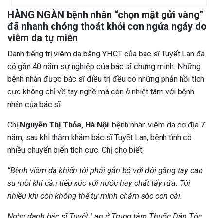
HÀNG NGÀN bệnh nhân “chọn mặt gửi vàng”
đã nhanh chóng thoát khỏi cơn ngứa ngáy do
viêm da tự miễn
Danh tiếng trị viêm da bằng YHCT của bác sĩ Tuyết Lan đã
có gần 40 năm sự nghiệp của bác sĩ chứng minh. Những
bệnh nhân được bác sĩ điều trị đều có những phản hồi tích
cực không chỉ về tay nghề mà còn ở nhiệt tâm với bệnh
nhân của bác sĩ:
Chị
Nguyễn Thị Thỏa, Hà Nội
, bệnh nhân viêm da cơ địa 7
năm, sau khi thăm khám bác sĩ Tuyết Lan, bệnh tình có
nhiều chuyển biến tích cực. Chị cho biết:
“Bệnh viêm da khiến tôi phải gắn bó với đôi găng tay cao
su mỗi khi cần tiếp xúc với nước hay chất tẩy rửa. Tôi
nhiều khi còn không thể tự mình chăm sóc con cái.
Nghe danh bác sĩ Tuyết Lan ở Trung tâm Thuốc Dân Tộc,