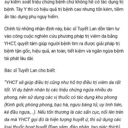
sự kiểm soát triệu chứng bệnh chứ không hề có tác dụng trị
bệnh. Tây Y thì có hiệu quả trị bệnh cao nhưng tốn kém, tiềm
ẩn tác dụng phụ nguy hiểm.
Chính từ những nhận định này, bác sĩ Tuyết Lan dồn tâm tư
vào công cuộc nghiên cứu phương pháp trị viêm da bằng
YHCT, quyết tâm giúp người bệnh tìm ra được giải pháp trị
bệnh tận gốc, hiệu quả, an toàn, tiết kiệm và ngăn ngừa bệnh
tái phát lâu dài.
Bác sĩ Tuyết Lan cho biết:
“YHCT sẽ giúp điều trị cũng như hỗ trợ điều trị viêm da rất
tốt. Ví dụ bệnh nhân bị các triệu chứng ngứa nhiều do
phong, nên sử dụng các vị thuốc có tác dụng khu phong
(Kinh giới, phòng phong, bạc hà, ngưu bàng tử, uy linh tiên,
ké đầu ngựa,…). Nếu tổn thương là các sẩn cục, nổi lên trên
da mà YHCT gọi đó là hiện tượng huyết ứ, thì sử dụng các
loại thuốc hoạt huyết (Đan sâm, đào nhân, tạo giác thích)