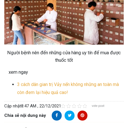
Người bệnh nên đến những cửa hàng uy tín để mua được
thuốc tốt
xem ngay
3 cách dân gian trị Vảy nến không những an toàn mà
còn đem lại hiệu quả cao!
Cập nhật
8:47 AM , 22/12/2021
vote post
Chia sẻ nội dung này