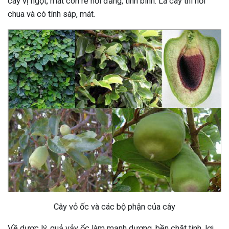
cây vị ngọt, mát còn rễ hơi đắng, tính bình. Lá cây thì hơi
chua và có tính sáp, mát.
Cây vỏ ốc và các bộ phận của cây
Về dược lý, quả vảy ốc làm mạnh dương, bền chặt tinh, lợi