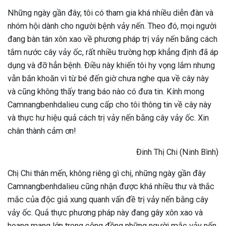
Những ngày gần đây, tôi có tham gia khá nhiều diễn đàn và
nhóm hội dành cho người bệnh vảy nến. Theo đó, mọi người
đang bàn tán xôn xao về phương pháp trị vảy nến bằng cách
tắm nước cây vảy ốc, rất nhiều trường hợp khẳng định đã áp
dụng và đỡ hẳn bệnh. Điều này khiến tôi hy vọng lắm nhưng
vẫn băn khoăn vì từ bé đến giờ chưa nghe qua về cây này
và cũng không thấy trang báo nào có đưa tin. Kính mong
Camnangbenhdalieu cung cấp cho tôi thông tin về cây này
và thực hư hiệu quả cách trị vảy nến bằng cây vảy ốc. Xin
chân thành cảm ơn!
Đinh Thị Chi (Ninh Bình)
Chị Chi thân mến, không riêng gì chị, những ngày gần đây
Camnangbenhdalieu cũng nhận được khá nhiều thư và thắc
mắc của độc giả xung quanh vấn đề trị vảy nến bằng cây
vảy ốc. Quả thực phương pháp này đang gây xôn xao và
hoang mang lớn trong cộng đồng những người mắc vảy nến.