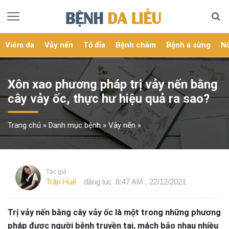
Viêm da
Vảy nến
Tổ đỉa
Bệnh chàm
Bệnh á sừng
Nổ
Xôn xao phương pháp trị vảy nến bằng
cây vảy ốc, thực hư hiệu quả ra sao?
Trang chủ
»
Danh mục bệnh
»
Vảy nến
»
Tác giả
Trần Huế
đăng lúc
8:47 AM , 22/12/2021
Trị vảy nến bằng cây vảy ốc là một trong những phương
pháp được người bệnh truyền tai, mách bảo nhau nhiều