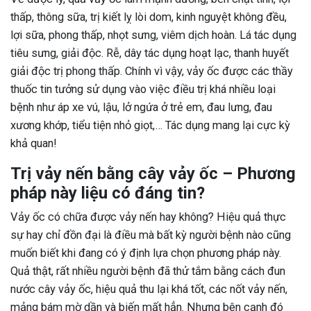
thấp, thông sữa, trị kiết lỵ lòi dom, kinh nguyệt không đều,
lợi sữa, phong thấp, nhọt sưng, viêm dịch hoàn. Lá tác dụng
tiêu sưng, giải độc. Rễ, dây tác dụng hoạt lạc, thanh huyết
giải độc trị phong thấp. Chính vì vậy, vảy ốc được các thầy
thuốc tin tưởng sử dụng vào việc điều trị khá nhiều loại
bệnh như áp xe vú, lậu, lở ngứa ở trẻ em, đau lưng, đau
xương khớp, tiểu tiện nhỏ giọt,… Tác dụng mang lại cực kỳ
khả quan!
Trị vảy nến bằng cây vảy ốc – Phương
pháp này liệu có đáng tin?
Vảy ốc có chữa được vảy nến hay không? Hiệu quả thực
sự hay chỉ đồn đại là điều mà bất kỳ người bệnh nào cũng
muốn biết khi đang có ý định lựa chọn phương pháp này.
Quả thật, rất nhiều người bệnh đã thử tắm bằng cách đun
nước cây vảy ốc, hiệu quả thu lại khá tốt, các nốt vảy nến,
mảng bám mờ dần và biến mất hẳn. Nhưng bên cạnh đó