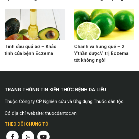
Tinh dầu quả bơ – Khắc
Chanh và húng quế – 2
tinh của bệnh Eczema
\”thần dược\” trị Eczema
tốt không ngờ!
TRANG THÔNG TIN KIẾN THỨC BỆNH DA LIỄU
Thuộc Công ty CP Nghiên cứu và Ứng dụng Thuốc dân tộc
Có địa chỉ website: thuocdantoc.vn
THEO DÕI CHÚNG TÔI