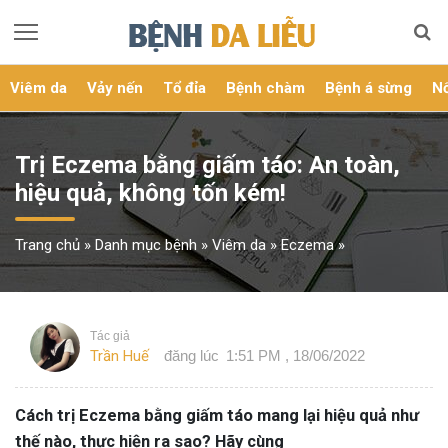
Viêm da
Vảy nến
Tổ đỉa
Bệnh chàm
Bệnh á sừng
Nổ
Trị Eczema bằng giấm táo: An toàn,
hiệu quả, không tốn kém!
Trang chủ
»
Danh mục bệnh
»
Viêm da
»
Eczema
»
Tác giả
Trần Huế
đăng lúc
1:51 PM , 18/06/2022
Cách trị Eczema bằng giấm táo mang lại hiệu quả như
thế nào, thực hiện ra sao? Hãy cùng