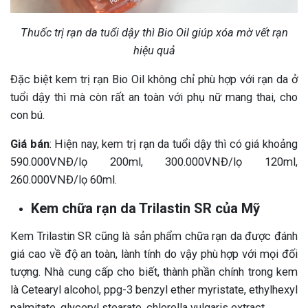
Thuốc trị rạn da tuổi dậy thì Bio Oil giúp xóa mờ vết rạn
hiệu quả
Đặc biệt kem trị rạn Bio Oil không chỉ phù hợp với rạn da ở
tuổi dậy thì mà còn rất an toàn với phụ nữ mang thai, cho
con bú.
Giá bán
: Hiện nay, kem trị rạn da tuổi dậy thì có giá khoảng
590.000VNĐ/lọ 200ml, 300.000VNĐ/lọ 120ml,
260.000VNĐ/lọ 60ml.
Kem chữa rạn da Trilastin SR của Mỹ
Kem Trilastin SR cũng là sản phẩm chữa rạn da được đánh
giá cao về độ an toàn, lành tính do vậy phù hợp với mọi đối
tượng. Nhà cung cấp cho biết, thành phần chính trong kem
là Cetearyl alcohol, ppg-3 benzyl ether myristate, ethylhexyl
palmitate, glyceryl stearate, chlorella vulgaris extract,…