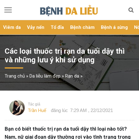
Viêm da
Vảy nến
Tổ đỉa
Bệnh chàm
Bệnh á sừng
Nổ
Các loại thuốc trị rạn da tuổi dậy thì
và những lưu ý khi sử dụng
Trang chủ
»
Da liễu làm đẹp
»
Rạn da
»
Tác giả
Trần Huế
đăng lúc
7:29 AM , 22/12/2021
Bạn có biết thuốc trị rạn da tuổi dậy thì loại nào tốt?
Nam, nữ giai đoạn dậy thường rơi vào tình trạng trọng