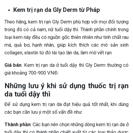
Kem trị rạn da Gly Derm từ Pháp
Theo hãng, kem trị rạn Gly Derm phù hợp với mọi đối tượng
trong đó có cả nam, nữ tuổi dậy thì. Thành phần chính trong
loại kem này đều có nguồn gốc thiên nhiên như tinh chất rau
má, quả bơ, hạnh nhân, giúp kích thích các mô sản sinh
collagen, elastin từ đó tái tạo làn da, làm mờ vết rạn.
Giá bán
: Kem trị rạn da ở tuổi dậy thì Gly Derm thường có
giá khoảng 700-900 VNĐ.
Những lưu ý khi sử dụng thuốc trị rạn
da tuổi dậy thì
Để sử dụng kem trị rạn da đạt hiệu quả tốt nhất, khi dùng
các bạn cần lưu ý một số vấn đề như:
Thành phần
: Các bạn nên chọn những dòng kem trị rạn da ở
tuổi dậy thì có thành phần chiết xuất từ các loại thảo dược