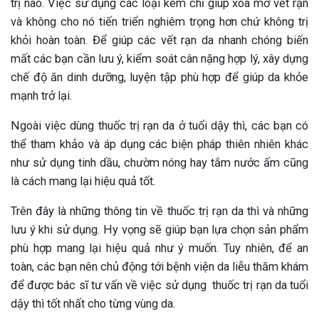
trị nào. Việc sử dụng các loại kem chỉ giúp xóa mờ vết rạn
và không cho nó tiến triển nghiêm trọng hơn chứ không trị
khỏi hoàn toàn. Để giúp các vết rạn da nhanh chóng biến
mất các bạn cần lưu ý, kiểm soát cân nặng hợp lý, xây dựng
chế độ ăn dinh dưỡng, luyện tập phù hợp để giúp da khỏe
mạnh trở lại.
Ngoài việc dùng thuốc trị rạn da ở tuổi dậy thì, các bạn có
thể tham khảo và áp dụng các biện pháp thiên nhiên khác
như sử dụng tinh dầu, chườm nóng hay tắm nước ấm cũng
là cách mang lại hiệu quả tốt.
Trên đây là những thông tin về thuốc trị rạn da thì và những
lưu ý khi sử dụng. Hy vọng sẽ giúp bạn lựa chọn sản phẩm
phù hợp mang lại hiệu quả như ý muốn. Tuy nhiên, để an
toàn, các bạn nên chủ động tới bệnh viện da liễu thăm khám
để được bác sĩ tư vấn về việc sử dụng thuốc trị rạn da tuổi
dậy thì tốt nhất cho từng vùng da.