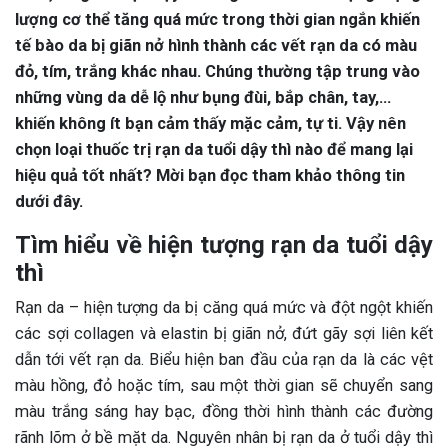
lượng cơ thể tăng quá mức trong thời gian ngắn khiến
tế bào da bị giãn nở hình thành các vết rạn da có màu
đỏ, tím, trắng khác nhau. Chúng thường tập trung vào
những vùng da dễ lộ như bụng đùi, bắp chân, tay,…
khiến không ít bạn cảm thấy mặc cảm, tự ti. Vậy nên
chọn loại thuốc trị rạn da tuổi dậy thì nào để mang lại
hiệu quả tốt nhất? Mời bạn đọc tham khảo thông tin
dưới đây.
Tìm hiểu về hiện tượng rạn da tuổi dậy
thì
Rạn da – hiện tượng da bị căng quá mức và đột ngột khiến
các sợi collagen và elastin bị giãn nở, đứt gãy sợi liên kết
dẫn tới vết rạn da. Biểu hiện ban đầu của rạn da là các vệt
màu hồng, đỏ hoặc tím, sau một thời gian sẽ chuyển sang
màu trắng sáng hay bạc, đồng thời hình thành các đường
rãnh lõm ở bề mặt da. Nguyên nhân bị rạn da ở tuổi dậy thì