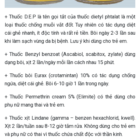
+ Thuốc D.E.P là tên gọi tắt của thuốc dietyl phtalat là một
loại thuốc chống muỗi vắt đốt. Tuy nhiên có tác dụng diệt
cái ghẻ nhanh, ít độc tính và rất rẻ tiền. Bôi ngày 2-3 lần sau
khi làm sạch vùng da bị bệnh. Lưu ý khi dùng cho trẻ em.
+ Thuốc Benzyl benzoat (Ascabiol, scabitox, zylate) dùng
dạng bôi, xịt 2 lần/ngày mỗi lần cách nhau 15 phút.
+ Thuốc bôi Eurax (crotamintan) 10% có tác dụng chống
ngứa, diệt cái ghẻ. Bôi 6-10 giờ 1 lần trong ngày.
+ Thuốc Permethrin cream 5% (Elimite) có thẻ dùng cho
phụ nữ mang thai và trẻ em.
+ Thuốc xịt Lindane (gamma – benzen hexachlorid, kwell).
Xịt 2 lần/tuần sau 8-12 giờ tắm rửa. Không dùng cho trẻ em
và phụ nữ có thai vì thuốc chứa chất độc với thần kinh.