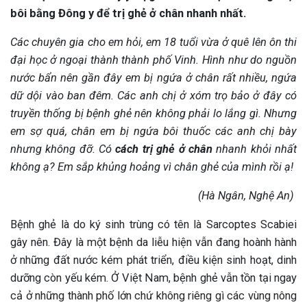
bôi bằng Đông y để trị ghẻ ở chân nhanh nhất.
Các chuyên gia cho em hỏi, em 18 tuổi vừa ở quê lên ôn thi
đại học ở ngoại thành thành phố Vinh. Hình như do nguồn
nước bẩn nên gần đây em bị ngứa ở chân rất nhiều, ngứa
dữ dội vào ban đêm. Các anh chị ở xóm trọ bảo ở đây có
truyền thống bị bệnh ghẻ nên không phải lo lắng gì. Nhưng
em sợ quá, chân em bị ngứa bôi thuốc các anh chị bày
nhưng không đỡ. Có
cách trị ghẻ ở chân
nhanh khỏi nhất
không ạ? Em sắp khủng hoảng vì chân ghẻ của mình rồi ạ!
(Hà Ngân, Nghệ An)
Bệnh ghẻ là do ký sinh trùng có tên là Sarcoptes Scabiei
gây nên. Đây là một bệnh da liễu hiện vẫn đang hoành hành
ở những đất nước kém phát triển, điều kiện sinh hoạt, dinh
dưỡng còn yếu kém. Ở Việt Nam, bệnh ghẻ vẫn tồn tại ngay
cả ở những thành phố lớn chứ không riêng gì các vùng nông