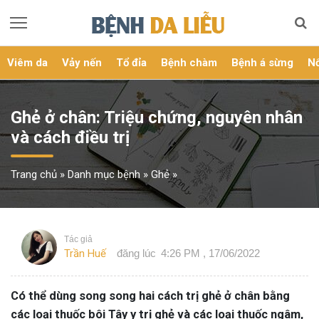
Viêm da
Vảy nến
Tổ đỉa
Bệnh chàm
Bệnh á sừng
Nổ
Ghẻ ở chân: Triệu chứng, nguyên nhân
và cách điều trị
Trang chủ
»
Danh mục bệnh
»
Ghẻ
»
Tác giả
Trần Huế
đăng lúc
4:26 PM , 17/06/2022
Có thể dùng song song hai cách trị ghẻ ở chân bằng
các loại thuốc bôi Tây y trị ghẻ và các loại thuốc ngâm,