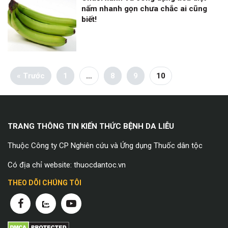
nấm nhanh gọn chưa chắc ai cũng
biết!
« Trước
1
…
8
9
10
TRANG THÔNG TIN KIẾN THỨC BỆNH DA LIỄU
Thuộc Công ty CP Nghiên cứu và Ứng dụng Thuốc dân tộc
Có địa chỉ website: thuocdantoc.vn
THEO DÕI CHÚNG TÔI