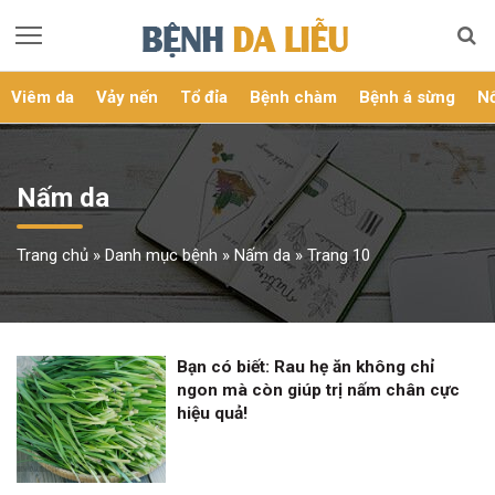
Viêm da
Vảy nến
Tổ đỉa
Bệnh chàm
Bệnh á sừng
Nổ
Nấm da
Trang chủ
»
Danh mục bệnh
»
Nấm da
»
Trang 10
Bạn có biết: Rau hẹ ăn không chỉ
ngon mà còn giúp trị nấm chân cực
hiệu quả!