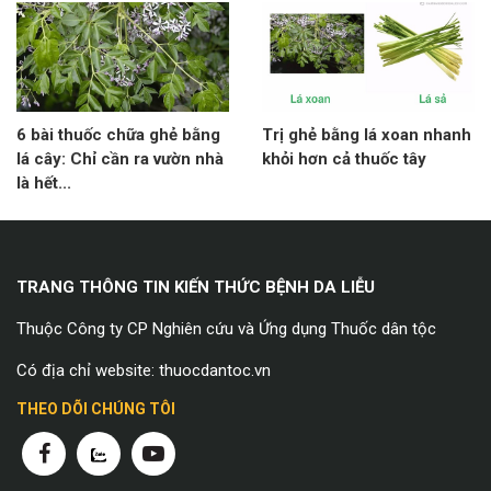
6 bài thuốc chữa ghẻ bằng
Trị ghẻ bằng lá xoan nhanh
lá cây: Chỉ cần ra vườn nhà
khỏi hơn cả thuốc tây
là hết...
TRANG THÔNG TIN KIẾN THỨC BỆNH DA LIỄU
Thuộc Công ty CP Nghiên cứu và Ứng dụng Thuốc dân tộc
Có địa chỉ website: thuocdantoc.vn
THEO DÕI CHÚNG TÔI