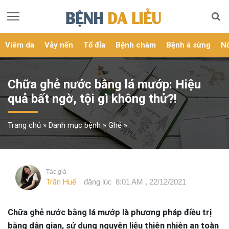
Viêm da
Vảy nến
Tổ đỉa
Bệnh chàm
Bệnh á sừng
Nổ
Chữa ghẻ nước bằng lá mướp: Hiệu
quả bất ngờ, tội gì không thử?!
Trang chủ
»
Danh mục bệnh
»
Ghẻ
»
Tác giả
Trần Huế
đăng lúc
8:01 AM , 22/12/2021
Chữa ghẻ nước bằng lá mướp là phương pháp điều trị
bằng dân gian, sử dụng nguyên liệu thiên nhiên an toàn