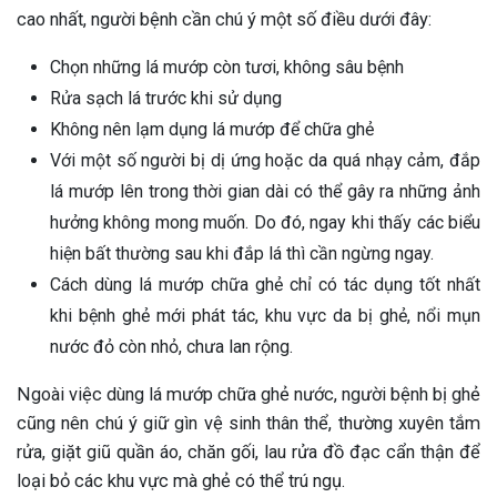
cao nhất, người bệnh cần chú ý một số điều dưới đây:
Chọn những lá mướp còn tươi, không sâu bệnh
Rửa sạch lá trước khi sử dụng
Không nên lạm dụng lá mướp để chữa ghẻ
Với một số người bị dị ứng hoặc da quá nhạy cảm, đắp
lá mướp lên trong thời gian dài có thể gây ra những ảnh
hưởng không mong muốn. Do đó, ngay khi thấy các biểu
hiện bất thường sau khi đắp lá thì cần ngừng ngay.
Cách dùng lá mướp chữa ghẻ chỉ có tác dụng tốt nhất
khi bệnh ghẻ mới phát tác, khu vực da bị ghẻ, nổi mụn
nước đỏ còn nhỏ, chưa lan rộng.
Ngoài việc dùng lá mướp chữa ghẻ nước, người bệnh bị ghẻ
cũng nên chú ý giữ gìn vệ sinh thân thể, thường xuyên tắm
rửa, giặt giũ quần áo, chăn gối, lau rửa đồ đạc cẩn thận để
loại bỏ các khu vực mà ghẻ có thể trú ngụ.