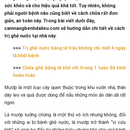
sức khẻo và cho hiệu quả khá tốt. Tuy nhiên, không
phải người bệnh nào cũng biết về cách chữa rất đơn
giản, an toàn này. Trong bài viết dưới đây,
camnangbenhdalieu.com sẽ hướng dẫn chi tiết về cách
trị ghẻ nước tại nhà này.
>>>
Trị ghẻ nước bằng lá trầu không chỉ mất 4 ngày
là khỏi bệnh
>>>
Chữa ghẻ bằng lá khế chỉ trong 1 tuần đã khỏi
hoàn toàn
Mướp là một loại cây quen thuộc trong khu vườn nhà, thân
dây leo và quả được dùng để nấu những món ăn dân dã rất
ngon.
Lá mướp tưởng chừng là một thứ vô ích nhưng không, đối
với những ai bị bệnh ghẻ nước, lá mướp trở thành “vị cứu
tinh” sẽ giúp họ đẩy lùi những triệu chứng khó chịu mà bệnh