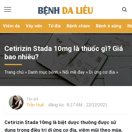
Viêm da
Vảy nến
Tổ đỉa
Bệnh chàm
Bệnh á sừng
Nổ
Cetirizin Stada 10mg là thuốc gì? Giá
bao nhiêu?
Trang chủ
»
Danh mục bệnh
»
Nổi mề đay
»
Dị ứng cơ địa
»
Tác giả
Trần Huế
đăng lúc
8:17 AM , 22/12/2021
Cetirizin Stada 10mg là biệt dược thường được sử
dụng trong điều trị dị ứng cơ địa, viêm mũi theo mùa,