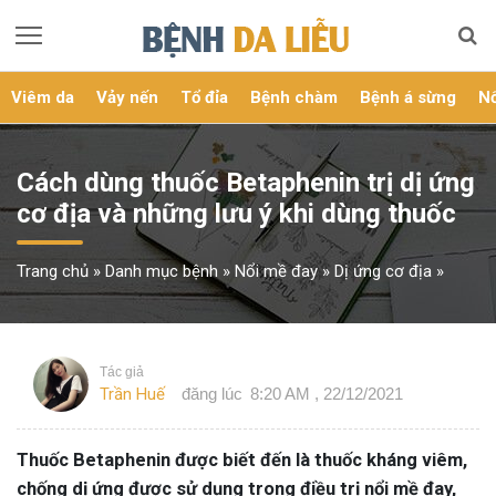
Viêm da
Vảy nến
Tổ đỉa
Bệnh chàm
Bệnh á sừng
Nổ
Cách dùng thuốc Betaphenin trị dị ứng
cơ địa và những lưu ý khi dùng thuốc
Trang chủ
»
Danh mục bệnh
»
Nổi mề đay
»
Dị ứng cơ địa
»
Tác giả
Trần Huế
đăng lúc
8:20 AM , 22/12/2021
Thuốc Betaphenin được biết đến là thuốc kháng viêm,
chống dị ứng được sử dụng trong điều trị nổi mề đay,